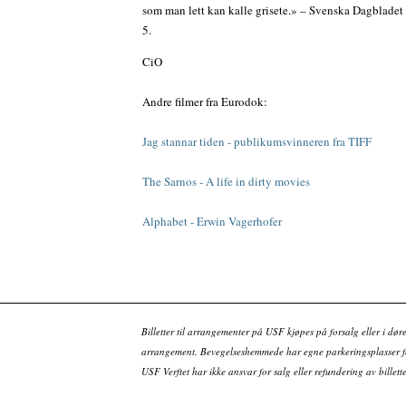
som man lett kan kalle grisete.» – Svenska Dagbladet
5.
CiO
Andre filmer fra Eurodok:
Jag stannar tiden - publikumsvinneren fra TIFF
The Sarnos - A life in dirty movies
Alphabet - Erwin Vagerhofer
Billetter til arrangementer på USF kjøpes på forsalg eller i dør
arrangement. Bevegelseshemmede har egne parkeringsplasser fo
USF Verftet har ikke ansvar for salg eller refundering av bille