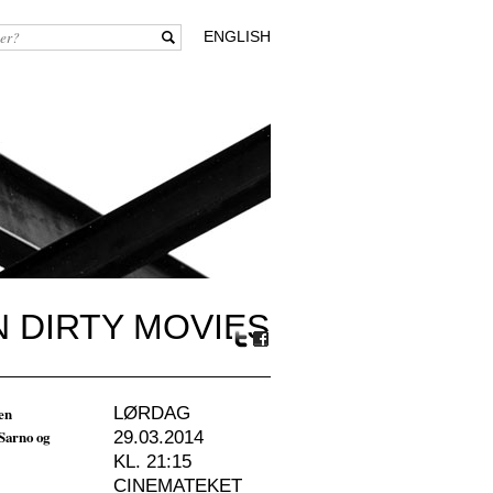
ENGLISH
N DIRTY MOVIES
Tw
Fa
itte
ceb
r
oo
en
LØRDAG
k
Sarno og
29.03.2014
KL. 21:15
CINEMATEKET