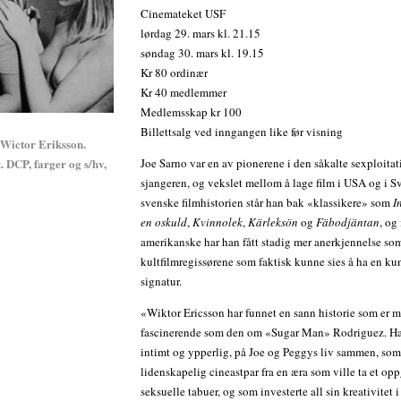
Cinemateket USF
lørdag 29. mars kl. 21.15
søndag 30. mars kl. 19.15
Kr 80 ordinær
Kr 40 medlemmer
Medlemsskap kr 100
Billettsalg ved inngangen like før visning
: Wictor Eriksson.
. DCP, farger og s/hv,
Joe Sarno var en av pionerene i den såkalte sexploitat
sjangeren, og vekslet mellom å lage film i USA og i Sv
svenske filmhistorien står han bak «klassikere» som
I
en oskuld
,
Kvinnolek
,
Kärleksön
og
Fäbodjäntan
, og
amerikanske har han fått stadig mer anerkjennelse so
kultfilmregissørene som faktisk kunne sies å ha en ku
signatur.
«Wiktor Ericsson har funnet en sann historie som er m
fascinerende som den om «Sugar Man» Rodriguez. Han
intimt og ypperlig, på Joe og Peggys liv sammen, som
lidenskapelig cineastpar fra en æra som ville ta et op
seksuelle tabuer, og som investerte all sin kreativitet 