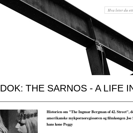
DOK: THE SARNOS - A LIFE I
Historien om "The Ingmar Bergman of 42. Street", d
amerikanske mykpornoregissøren og filmkongen Joe 
hans kone Peggy