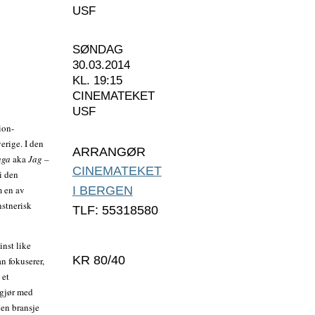
USF
SØNDAG
30.03.2014
KL. 19:15
CINEMATEKET
USF
ion-
erige. I den
ARRANGØR
nga
aka
Jag –
CINEMATEKET
 i den
m en av
I BERGEN
nstnerisk
TLF: 55318580
inst like
KR 80/40
 fokuserer,
 et
pgjør med
i en bransje