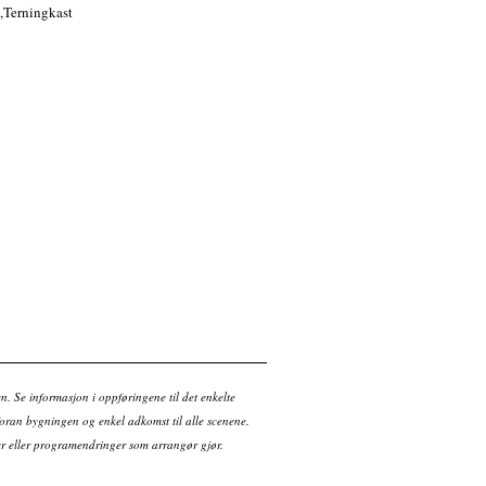
 ,Terningkast
en. Se informasjon i oppføringene til det enkelte
ran bygningen og enkel adkomst til alle scenene.
tter eller programendringer som arrangør gjør.