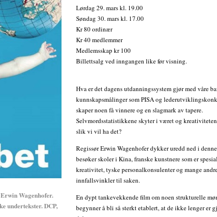
Lørdag 29. mars kl. 19.00
Søndag 30. mars kl. 17.00
Kr 80 ordinær
Kr 40 medlemmer
Medlemsskap kr 100
Billettsalg ved inngangen like før visning.
Hva er det dagens utdanningssystem gjør med våre b
kunnskapsmålinger som PISA og lederutviklingskonk
skaper noen få vinnere og en slagmark av tapere.
Selvmordsstatistikkene skyter i været og kreativiteten 
slik vi vil ha det?
Regissør Erwin Wagenhofer dykker uredd ned i denne
besøker skoler i Kina, franske kunstnere som er spesial
kreativitet, tyske personalkonsulenter og mange and
innfallsvinkler til saken.
: Erwin Wagenhofer.
En dypt tankevekkende film om noen strukturelle mø
ske undertekster. DCP,
begynner å bli så sterkt etablert, at de ikke lenger er g