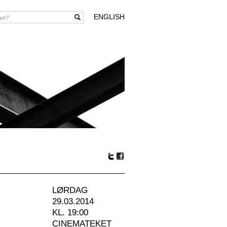
ENGLISH
Tw
Fa
itte
ceb
r
oo
LØRDAG
k
29.03.2014
KL. 19:00
CINEMATEKET