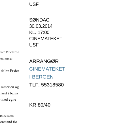
USF
SØNDAG
30.03.2014
KL. 17:00
CINEMATEKET
USF
arn? Moderne
urranser
ARRANGØR
CINEMATEKET
daler. Er det
I BERGEN
TLF: 55318580
 materien og
isert i barns
re med egne
KR 80/40
nstre som
jenstand for