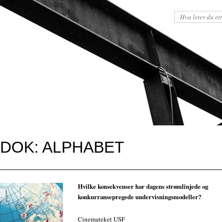
ODOK: ALPHABET
Hvilke konsekvenser har dagens strømlinjede og
konkurransepregede undervisningsmodeller?
Cinemateket USF