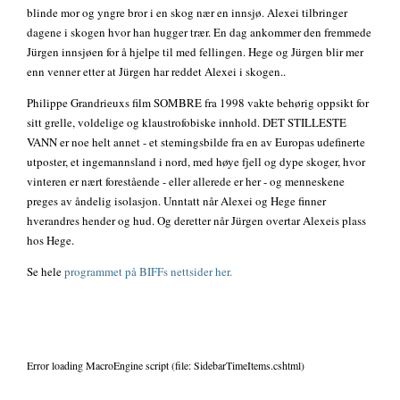
blinde mor og yngre bror i en skog nær en innsjø. Alexei tilbringer
dagene i skogen hvor han hugger trær. En dag ankommer den fremmede
Jürgen innsjøen for å hjelpe til med fellingen. Hege og Jürgen blir mer
enn venner etter at Jürgen har reddet Alexei i skogen..
Philippe Grandrieuxs film SOMBRE fra 1998 vakte behørig oppsikt for
sitt grelle, voldelige og klaustrofobiske innhold. DET STILLESTE
VANN er noe helt annet - et stemingsbilde fra en av Europas udefinerte
utposter, et ingemannsland i nord, med høye fjell og dype skoger, hvor
vinteren er nært forestående - eller allerede er her - og menneskene
preges av åndelig isolasjon. Unntatt når Alexei og Hege finner
hverandres hender og hud. Og deretter når Jürgen overtar Alexeis plass
hos Hege.
Se hele
programmet på BIFFs nettsider her.
Error loading MacroEngine script (file: SidebarTimeItems.cshtml)