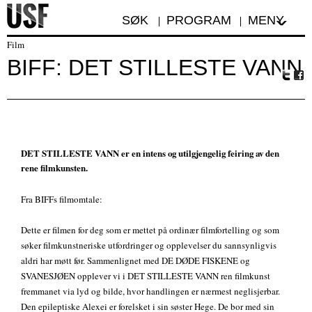
SØK
PROGRAM
MENY
Film
BIFF: DET STILLESTE VANN
Tw
Fa
itte
ceb
r
oo
k
DET STILLESTE VANN er en intens og utilgjengelig feiring av den
rene filmkunsten.
Fra BIFFs filmomtale:
Dette er filmen for deg som er mettet på ordinær filmfortelling og som
søker filmkunstneriske utfordringer og opplevelser du sannsynligvis
aldri har møtt før. Sammenlignet med DE DØDE FISKENE og
SVANESJØEN opplever vi i DET STILLESTE VANN ren filmkunst
fremmanet via lyd og bilde, hvor handlingen er nærmest neglisjerbar.
Den epileptiske Alexei er forelsket i sin søster Hege. De bor med sin