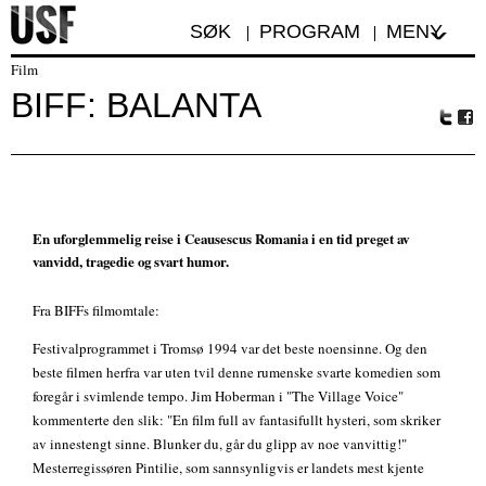
SØK
PROGRAM
MENY
Film
BIFF: BALANTA
Tw
Fa
itte
ceb
r
oo
k
En uforglemmelig reise i Ceausescus Romania i en tid preget av
vanvidd, tragedie og svart humor.
Fra BIFFs filmomtale:
Festivalprogrammet i Tromsø 1994 var det beste noensinne. Og den
beste filmen herfra var uten tvil denne rumenske svarte komedien som
foregår i svimlende tempo. Jim Hoberman i "The Village Voice"
kommenterte den slik: "En film full av fantasifullt hysteri, som skriker
av innestengt sinne. Blunker du, går du glipp av noe vanvittig!"
Mesterregissøren Pintilie, som sannsynligvis er landets mest kjente