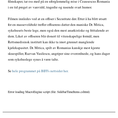
filmskaper, tar oss med på en uforglemmelig reise i Ceausescus Romania
i en tid preget av vanvidd, tragedie og rasende svart humor.
Filmen innledes ved at en offiser i Securitate dør. Etter å ha blitt utsatt
for en massevoldtekt treffer offiserens datter den maniske Dr. Mitica,
sykehusets beste lege, men også den mest anarkistiske og frittalende av
dem. Liket av offiseren blir donert til vitenskapelige formål, men
Rettsmedisinsk institutt kan ikke ta imot grunnet manglende
kjølekapasitet. Dr. Mitica, spilt av Romanias kanskje mest kjente
skuespiller, Razvan Vasilescu, angriper sine overordnede, og hans dager
som sykehuslege synes å være talte.
Se
hele programmet på BIFFs nettsider her.
Error loading MacroEngine script (file: SidebarTimeItems.cshtml)