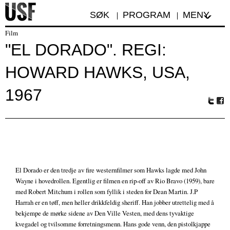
SØK
PROGRAM
MENY
Film
"EL DORADO". REGI:
HOWARD HAWKS, USA,
1967
Tw
Fa
itte
ceb
r
oo
k
El Dorado er den tredje av fire westernfilmer som Hawks lagde med John
Wayne i hovedrollen. Egentlig er filmen en rip-off av Rio Bravo (1959), bare
med Robert Mitchum i rollen som fyllik i steden for Dean Martin. J.P
Harrah er en tøff, men heller drikkfeldig sheriff. Han jobber utrettelig med å
bekjempe de mørke sidene av Den Ville Vesten, med dens tyvaktige
kvegadel og tvilsomme forretningsmenn. Hans gode venn, den pistolkjappe