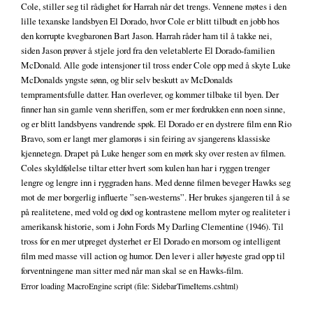
Cole, stiller seg til rådighet for Harrah når det trengs. Vennene møtes i den
lille texanske landsbyen El Dorado, hvor Cole er blitt tilbudt en jobb hos
den korrupte kvegbaronen Bart Jason. Harrah råder ham til å takke nei,
siden Jason prøver å stjele jord fra den veletablerte El Dorado-familien
McDonald. Alle gode intensjoner til tross ender Cole opp med å skyte Luke
McDonalds yngste sønn, og blir selv beskutt av McDonalds
tempramentsfulle datter. Han overlever, og kommer tilbake til byen. Der
finner han sin gamle venn sheriffen, som er mer fordrukken enn noen sinne,
og er blitt landsbyens vandrende spøk. El Dorado er en dystrere film enn Rio
Bravo, som er langt mer glamorøs i sin feiring av sjangerens klassiske
kjennetegn. Drapet på Luke henger som en mørk sky over resten av filmen.
Coles skyldfølelse tiltar etter hvert som kulen han har i ryggen trenger
lengre og lengre inn i ryggraden hans. Med denne filmen beveger Hawks seg
mot de mer borgerlig influerte ”sen-westerns”. Her brukes sjangeren til å se
på realitetene, med vold og død og kontrastene mellom myter og realiteter i
amerikansk historie, som i John Fords My Darling Clementine (1946). Til
tross for en mer utpreget dysterhet er El Dorado en morsom og intelligent
film med masse vill action og humor. Den lever i aller høyeste grad opp til
forventningene man sitter med når man skal se en Hawks-film.
Error loading MacroEngine script (file: SidebarTimeItems.cshtml)