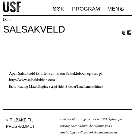
SØK
PROGRAM
MENY
Dans
SALSAKVELD
Tw
Fa
itte
ceb
r
oo
k
Åpen Salsakveld for alle. Se info om Salsaklubben og kurs på
http://www.salsaklubben.com
Error loading MacroEngine script (file: SidebarTimeItems.cshtml)
Billetter til arrangementer på USF kjøpes på
TILBAKE TIL
forsalg eller i døren. Se informasjon i
PROGRAMMET
oppføringene til det enkelte arrangement.