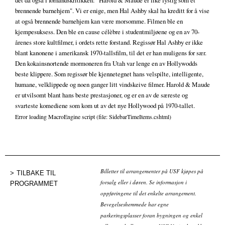
det da også i forhåndskritikken: "Harold & Maude er like lystig som et
brennende barnehjem". Vi er enige, men Hal Ashby skal ha kreditt for å vise
at også brennende barnehjem kan være morsomme. Filmen ble en
kjempesuksess. Den ble en cause célèbre i studentmiljøene og en av 70-
årenes store kultfilmer, i ordets rette forstand. Regissør Hal Ashby er ikke
blant kanonene i amerikansk 1970-tallsfilm, til det er han muligens for sær.
Den kokainsnortende mormoneren fra Utah var lenge en av Hollywodds
beste klippere. Som regissør ble kjennetegnet hans velspilte, intelligente,
humane, velklippede og noen ganger litt vindskeive filmer. Harold & Maude
er utvilsomt blant hans beste prestasjoner, og er en av de særeste og
svarteste komediene som kom ut av det nye Hollywood på 1970-tallet.
Error loading MacroEngine script (file: SidebarTimeItems.cshtml)
Billetter til arrangementer på USF kjøpes på
TILBAKE TIL
forsalg eller i døren. Se informasjon i
PROGRAMMET
oppføringene til det enkelte arrangement.
Bevegelseshemmede har egne
parkeringsplasser foran bygningen og enkel