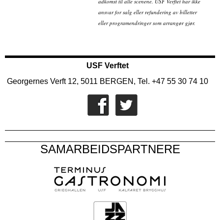
adkomst til alle scenene. USF Verftet har ikke
ansvar for salg eller refundering av billetter
eller programendringer som arrangør gjør.
USF Verftet
Georgernes Verft 12, 5011 BERGEN, Tel. +47 55 30 74 10
SAMARBEIDSPARTNERE