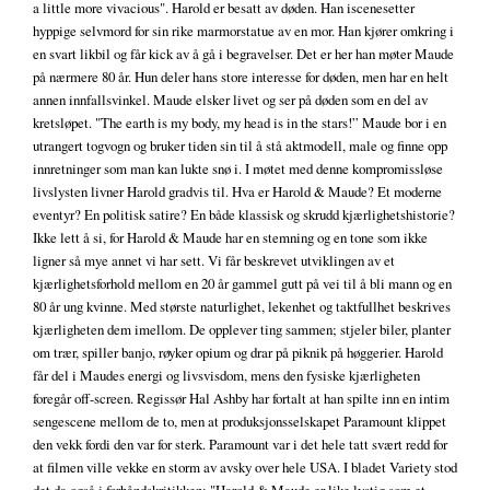
a little more vivacious". Harold er besatt av døden. Han iscenesetter
hyppige selvmord for sin rike marmorstatue av en mor. Han kjører omkring i
en svart likbil og får kick av å gå i begravelser. Det er her han møter Maude
på nærmere 80 år. Hun deler hans store interesse for døden, men har en helt
annen innfallsvinkel. Maude elsker livet og ser på døden som en del av
kretsløpet. "The earth is my body, my head is in the stars!” Maude bor i en
utrangert togvogn og bruker tiden sin til å stå aktmodell, male og finne opp
innretninger som man kan lukte snø i. I møtet med denne kompromissløse
livslysten livner Harold gradvis til. Hva er Harold & Maude? Et moderne
eventyr? En politisk satire? En både klassisk og skrudd kjærlighetshistorie?
Ikke lett å si, for Harold & Maude har en stemning og en tone som ikke
ligner så mye annet vi har sett. Vi får beskrevet utviklingen av et
kjærlighetsforhold mellom en 20 år gammel gutt på vei til å bli mann og en
80 år ung kvinne. Med største naturlighet, lekenhet og taktfullhet beskrives
kjærligheten dem imellom. De opplever ting sammen; stjeler biler, planter
om trær, spiller banjo, røyker opium og drar på piknik på høggerier. Harold
får del i Maudes energi og livsvisdom, mens den fysiske kjærligheten
foregår off-screen. Regissør Hal Ashby har fortalt at han spilte inn en intim
sengescene mellom de to, men at produksjonsselskapet Paramount klippet
den vekk fordi den var for sterk. Paramount var i det hele tatt svært redd for
at filmen ville vekke en storm av avsky over hele USA. I bladet Variety stod