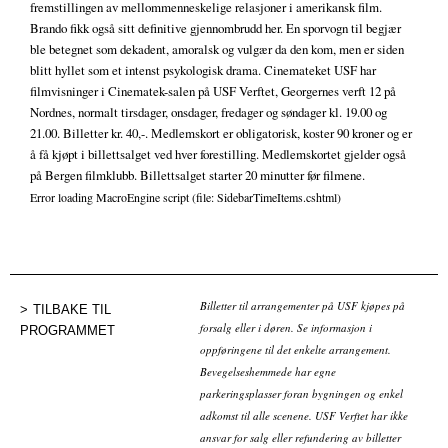
fremstillingen av mellommenneskelige relasjoner i amerikansk film.
Brando fikk også sitt definitive gjennombrudd her. En sporvogn til begjær
ble betegnet som dekadent, amoralsk og vulgær da den kom, men er siden
blitt hyllet som et intenst psykologisk drama. Cinemateket USF har
filmvisninger i Cinematek-salen på USF Verftet, Georgernes verft 12 på
Nordnes, normalt tirsdager, onsdager, fredager og søndager kl. 19.00 og
21.00. Billetter kr. 40,-. Medlemskort er obligatorisk, koster 90 kroner og er
å få kjøpt i billettsalget ved hver forestilling. Medlemskortet gjelder også
på Bergen filmklubb. Billettsalget starter 20 minutter før filmene.
Error loading MacroEngine script (file: SidebarTimeItems.cshtml)
Billetter til arrangementer på USF kjøpes på
TILBAKE TIL
forsalg eller i døren. Se informasjon i
PROGRAMMET
oppføringene til det enkelte arrangement.
Bevegelseshemmede har egne
parkeringsplasser foran bygningen og enkel
adkomst til alle scenene. USF Verftet har ikke
ansvar for salg eller refundering av billetter