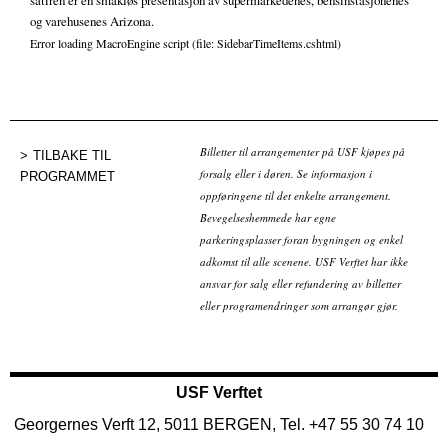
satiren er en smakløs presentasjon av supermarkedenes, bensinstasjonenes
og varehusenes Arizona.
Error loading MacroEngine script (file: SidebarTimeItems.cshtml)
Billetter til arrangementer på USF kjøpes på
TILBAKE TIL
forsalg eller i døren. Se informasjon i
PROGRAMMET
oppføringene til det enkelte arrangement.
Bevegelseshemmede har egne
parkeringsplasser foran bygningen og enkel
adkomst til alle scenene. USF Verftet har ikke
ansvar for salg eller refundering av billetter
eller programendringer som arrangør gjør.
USF Verftet
Georgernes Verft 12, 5011 BERGEN, Tel. +47 55 30 74 10