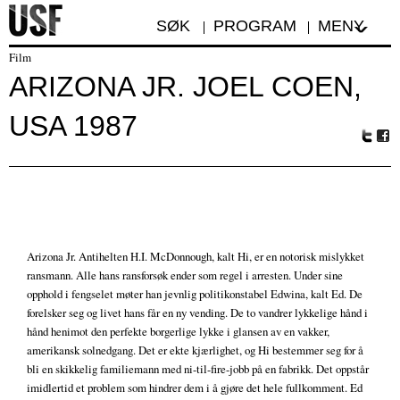
SØK
PROGRAM
MENY
Film
ARIZONA JR. JOEL COEN,
USA 1987
Tw
Fa
itte
ceb
r
oo
k
Arizona Jr. Antihelten H.I. McDonnough, kalt Hi, er en notorisk mislykket
ransmann. Alle hans ransforsøk ender som regel i arresten. Under sine
opphold i fengselet møter han jevnlig politikonstabel Edwina, kalt Ed. De
forelsker seg og livet hans får en ny vending. De to vandrer lykkelige hånd i
hånd henimot den perfekte borgerlige lykke i glansen av en vakker,
amerikansk solnedgang. Det er ekte kjærlighet, og Hi bestemmer seg for å
bli en skikkelig familiemann med ni-til-fire-jobb på en fabrikk. Det oppstår
imidlertid et problem som hindrer dem i å gjøre det hele fullkomment. Ed