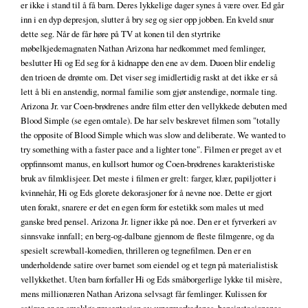
er ikke i stand til å få barn. Deres lykkelige dager synes å være over. Ed går
inn i en dyp depresjon, slutter å bry seg og sier opp jobben. En kveld snur
dette seg. Når de får høre på TV at konen til den styrtrike
møbelkjedemagnaten Nathan Arizona har nedkommet med femlinger,
beslutter Hi og Ed seg for å kidnappe den ene av dem. Duoen blir endelig
den trioen de drømte om. Det viser seg imidlertidig raskt at det ikke er så
lett å bli en anstendig, normal familie som gjør anstendige, normale ting.
Arizona Jr. var Coen-brødrenes andre film etter den vellykkede debuten med
Blood Simple (se egen omtale). De har selv beskrevet filmen som "totally
the opposite of Blood Simple which was slow and deliberate. We wanted to
try something with a faster pace and a lighter tone". Filmen er preget av et
oppfinnsomt manus, en kullsort humor og Coen-brødrenes karakteristiske
bruk av filmklisjeer. Det meste i filmen er grelt: farger, klær, papiljotter i
kvinnehår, Hi og Eds glorete dekorasjoner for å nevne noe. Dette er gjort
uten forakt, snarere er det en egen form for estetikk som males ut med
ganske bred pensel. Arizona Jr. ligner ikke på noe. Den er et fyrverkeri av
sinnsvake innfall; en berg-og-dalbane gjennom de fleste filmgenre, og da
spesielt screwball-komedien, thrilleren og tegnefilmen. Den er en
underholdende satire over barnet som eiendel og et tegn på materialistisk
vellykkethet. Uten barn forfaller Hi og Eds småborgerlige lykke til misère,
mens millionæren Nathan Arizona selvsagt får femlinger. Kulissen for