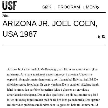
SØK
PROGRAM
MENY
Film
ARIZONA JR. JOEL COEN,
USA 1987
Tw
Fa
itte
ceb
r
oo
k
Arizona Jr. Antihelten H.I. McDonnough, kalt Hi, er en notorisk mislykket
ransmann. Alle hans ransforsøk ender som regel i arresten. Under sine
opphold i fengselet møter han jevnlig politikonstabel Edwina, kalt Ed. De
forelsker seg og livet hans får en ny vending. De to vandrer lykkelige hånd i
hånd henimot den perfekte borgerlige lykke i glansen av en vakker,
amerikansk solnedgang. Det er ekte kjærlighet, og Hi bestemmer seg for å
bli en skikkelig familiemann med ni-til-fire-jobb på en fabrikk. Det oppstår
imidlertid et problem som hindrer dem i å gjøre det hele fullkomment. Ed