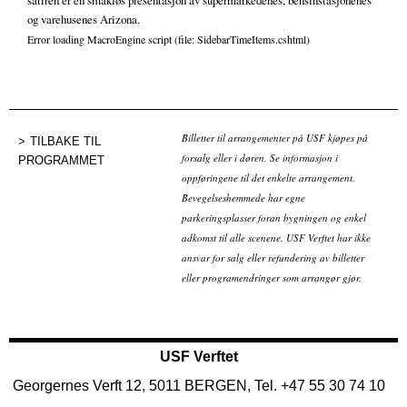
satiren er en smakløs presentasjon av supermarkedenes, bensinstasjonenes
og varehusenes Arizona.
Error loading MacroEngine script (file: SidebarTimeItems.cshtml)
Billetter til arrangementer på USF kjøpes på
TILBAKE TIL
forsalg eller i døren. Se informasjon i
PROGRAMMET
oppføringene til det enkelte arrangement.
Bevegelseshemmede har egne
parkeringsplasser foran bygningen og enkel
adkomst til alle scenene. USF Verftet har ikke
ansvar for salg eller refundering av billetter
eller programendringer som arrangør gjør.
USF Verftet
Georgernes Verft 12, 5011 BERGEN, Tel. +47 55 30 74 10