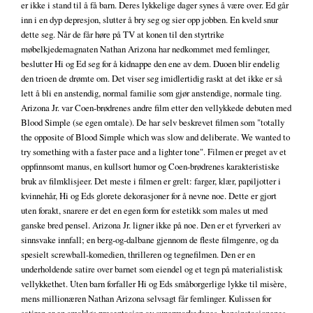
er ikke i stand til å få barn. Deres lykkelige dager synes å være over. Ed går
inn i en dyp depresjon, slutter å bry seg og sier opp jobben. En kveld snur
dette seg. Når de får høre på TV at konen til den styrtrike
møbelkjedemagnaten Nathan Arizona har nedkommet med femlinger,
beslutter Hi og Ed seg for å kidnappe den ene av dem. Duoen blir endelig
den trioen de drømte om. Det viser seg imidlertidig raskt at det ikke er så
lett å bli en anstendig, normal familie som gjør anstendige, normale ting.
Arizona Jr. var Coen-brødrenes andre film etter den vellykkede debuten med
Blood Simple (se egen omtale). De har selv beskrevet filmen som "totally
the opposite of Blood Simple which was slow and deliberate. We wanted to
try something with a faster pace and a lighter tone". Filmen er preget av et
oppfinnsomt manus, en kullsort humor og Coen-brødrenes karakteristiske
bruk av filmklisjeer. Det meste i filmen er grelt: farger, klær, papiljotter i
kvinnehår, Hi og Eds glorete dekorasjoner for å nevne noe. Dette er gjort
uten forakt, snarere er det en egen form for estetikk som males ut med
ganske bred pensel. Arizona Jr. ligner ikke på noe. Den er et fyrverkeri av
sinnsvake innfall; en berg-og-dalbane gjennom de fleste filmgenre, og da
spesielt screwball-komedien, thrilleren og tegnefilmen. Den er en
underholdende satire over barnet som eiendel og et tegn på materialistisk
vellykkethet. Uten barn forfaller Hi og Eds småborgerlige lykke til misère,
mens millionæren Nathan Arizona selvsagt får femlinger. Kulissen for