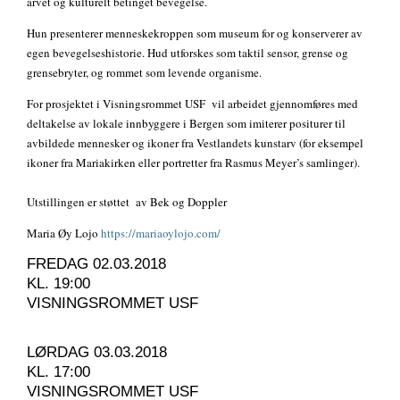
arvet og kulturelt betinget bevegelse.
Hun presenterer menneskekroppen som museum for og konserverer av
egen bevegelseshistorie. Hud utforskes som taktil sensor, grense og
grensebryter, og rommet som levende organisme.
For prosjektet i Visningsrommet USF vil arbeidet gjennomføres med
deltakelse av lokale innbyggere i Bergen som imiterer positurer til
avbildede mennesker og ikoner fra Vestlandets kunstarv (for eksempel
ikoner fra Mariakirken eller portretter fra Rasmus Meyer’s samlinger).
Utstillingen er støttet av Bek og Doppler
Maria Øy Lojo
https://mariaoylojo.com/
FREDAG 02.03.2018
KL. 19:00
VISNINGSROMMET USF
LØRDAG 03.03.2018
KL. 17:00
VISNINGSROMMET USF