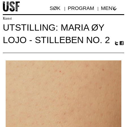
SØK
PROGRAM
MENY
Kunst
UTSTILLING: MARIA ØY
LOJO - STILLEBEN NO. 2
Tw
Fa
itte
ceb
r
oo
k