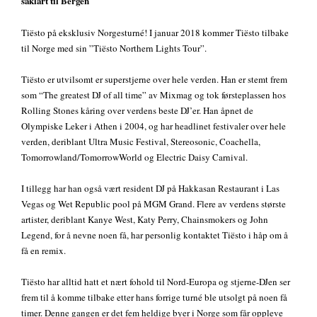
såklart til Bergen
Tiësto på eksklusiv Norgesturné! I januar 2018 kommer Tiësto tilbake
til Norge med sin ”Tiësto Northern Lights Tour”.
Tiësto er utvilsomt er superstjerne over hele verden. Han er stemt frem
som “The greatest DJ of all time” av Mixmag og tok førsteplassen hos
Rolling Stones kåring over verdens beste DJ’er. Han åpnet de
Olympiske Leker i Athen i 2004, og har headlinet festivaler over hele
verden, deriblant Ultra Music Festival, Stereosonic, Coachella,
Tomorrowland/TomorrowWorld og Electric Daisy Carnival.
I tillegg har han også vært resident DJ på Hakkasan Restaurant i Las
Vegas og Wet Republic pool på MGM Grand. Flere av verdens største
artister, deriblant Kanye West, Katy Perry, Chainsmokers og John
Legend, for å nevne noen få, har personlig kontaktet Tiësto i håp om å
få en remix.
Tiësto har alltid hatt et nært fohold til Nord-Europa og stjerne-DJen ser
frem til å komme tilbake etter hans forrige turné ble utsolgt på noen få
timer. Denne gangen er det fem heldige byer i Norge som får oppleve