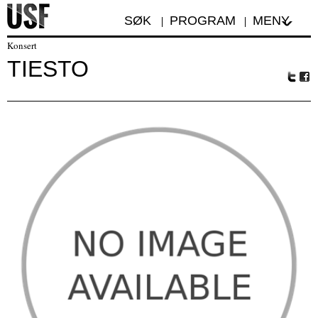
SØK
PROGRAM
MENY
Konsert
TIESTO
Tw
Fa
itte
ceb
r
oo
k