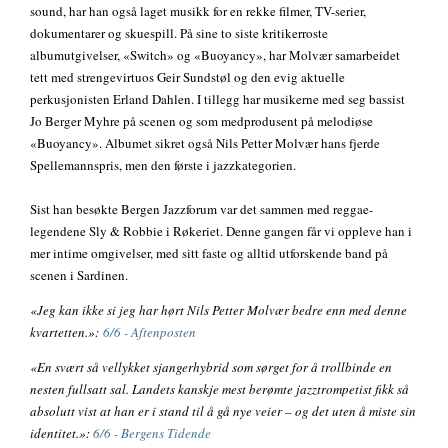
sound, har han også laget musikk for en rekke filmer, TV-serier,
dokumentarer og skuespill. På sine to siste kritikerroste
albumutgivelser, «Switch» og «Buoyancy», har Molvær samarbeidet
tett med strengevirtuos Geir Sundstøl og den evig aktuelle
perkusjonisten Erland Dahlen. I tillegg har musikerne med seg bassist
Jo Berger Myhre på scenen og som medprodusent på melodiøse
«Buoyancy». Albumet sikret også Nils Petter Molvær hans fjerde
Spellemannspris, men den første i jazzkategorien.
Sist han besøkte Bergen Jazzforum var det sammen med reggae-
legendene Sly & Robbie i Røkeriet. Denne gangen får vi oppleve han i
mer intime omgivelser, med sitt faste og alltid utforskende band på
scenen i Sardinen.
«Jeg kan ikke si jeg har hørt Nils Petter Molvær bedre enn med denne
kvartetten.»:
6/6 - Aftenposten
«En svært så vellykket sjangerhybrid som sørget for å trollbinde en
nesten fullsatt sal. Landets kanskje mest berømte jazztrompetist fikk så
absolutt vist at han er i stand til å gå nye veier – og det uten å miste sin
identitet.»:
6/6 - Bergens Tidende