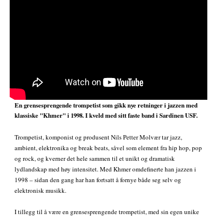
En grensesprengende trompetist som gikk nye retninger i jazzen med
klassiske "Khmer" i 1998. I kveld med sitt faste band i Sardinen USF.
Trompetist, komponist og produsent Nils Petter Molvær tar jazz,
ambient, elektronika og break beats, såvel som element fra hip hop, pop
og rock, og kverner det hele sammen til et unikt og dramatisk
lydlandskap med høy intensitet. Med Khmer omdefinerte han jazzen i
1998 – sidan den gang har han fortsatt å fornye både seg selv og
elektronisk musikk.
I tillegg til å være en grensesprengende trompetist, med sin egen unike