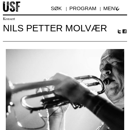
SØK
PROGRAM
MENY
Konsert
NILS PETTER MOLVÆR
Tw
Fa
itte
ceb
r
oo
k