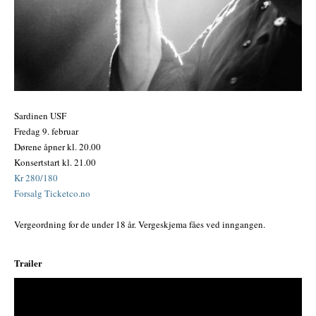
Sardinen USF
Fredag 9. februar
Dørene åpner kl. 20.00
Konsertstart kl. 21.00
Kr 280/180
Forsalg Ticketco.no
Vergeordning for de under 18 år. Vergeskjema fåes ved inngangen.
Trailer
;