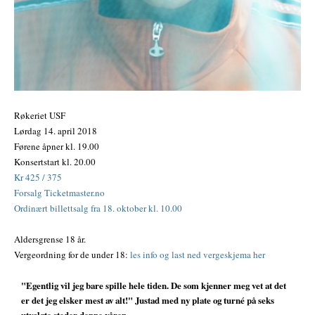
Røkeriet USF
Lørdag 14. april 2018
Førene åpner kl. 19.00
Konsertstart kl. 20.00
Kr 425 / 375
Forsalg Ticketmaster.no
Ordinært billettsalg fra 18. oktober kl. 10.00
Aldersgrense 18 år.
Vergeordning for de under 18:
les info og last ned vergeskjema her
"Egentlig vil jeg bare spille hele tiden. De som kjenner meg vet at det
er det jeg elsker mest av alt!" Justad med ny plate og turné på seks
utvalgte steder denne våren.