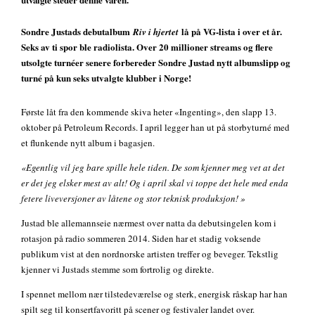
Sondre Justads debutalbum
lå på VG-lista i over et år.
Riv i hjertet
Seks av ti spor ble radiolista. Over 20 millioner streams og flere
utsolgte turnéer senere forbereder Sondre Justad nytt albumslipp og
turné på kun seks utvalgte klubber i Norge!
Første låt fra den kommende skiva heter «Ingenting», den slapp 13.
oktober på Petroleum Records. I april legger han ut på storbyturné med
et flunkende nytt album i bagasjen.
«Egentlig vil jeg bare spille hele tiden. De som kjenner meg vet at det
er det jeg elsker mest av alt! Og i april skal vi toppe det hele med enda
fetere liveversjoner av låtene og stor teknisk produksjon! »
Justad ble allemannseie nærmest over natta da debutsingelen kom i
rotasjon på radio sommeren 2014. Siden har et stadig voksende
publikum vist at den nordnorske artisten treffer og beveger. Tekstlig
kjenner vi Justads stemme som fortrolig og direkte.
I spennet mellom nær tilstedeværelse og sterk, energisk råskap har han
spilt seg til konsertfavoritt på scener og festivaler landet over.