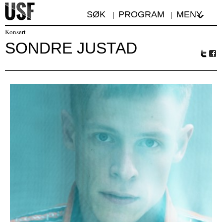
SØK
PROGRAM
MENY
Konsert
SONDRE JUSTAD
Tw
Fa
itte
ceb
r
oo
k