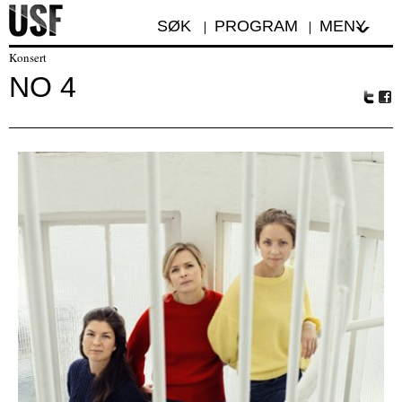
SØK
PROGRAM
MENY
Konsert
NO 4
Tw
Fa
itte
ceb
r
oo
k