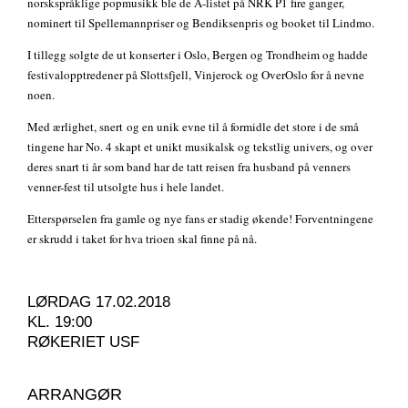
norskspråklige popmusikk ble de A-listet på NRK P1 fire ganger,
nominert til Spellemannpriser og Bendiksenpris og booket til Lindmo.
I tillegg solgte de ut konserter i Oslo, Bergen og Trondheim og hadde
festivalopptredener på Slottsfjell, Vinjerock og OverOslo for å nevne
noen.
Med ærlighet, snert
og en unik evne til å formidle det store i de små
tingene har No. 4 skapt et unikt musikalsk og tekstlig univers, og over
deres snart ti år som band har de tatt reisen fra husband på venners
venner-fest til utsolgte hus i hele landet.
E
tterspørselen fra gamle og nye fans er stadig økende! Forventningene
er skrudd i taket for hva trioen skal finne på nå.
LØRDAG 17.02.2018
KL. 19:00
RØKERIET USF
ARRANGØR