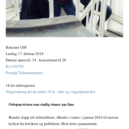
Røkeiret USF
Lørdag 17. februar 2018
Dørene åpner kl. 19 - konsertstart kl 20
Kr 310/250
Forsalg Ticketmaster.no
18 års aldersgrense
Vergeordning for de under 18 år - info og vergeskjema her
Oslopop-trioen som stadig vinner nye fans
Bandet slapp sitt debutalbum «Henda i været» i januar 2016 til unison
hyllest fra kritikere og publikum. Med deres sjarmerende,