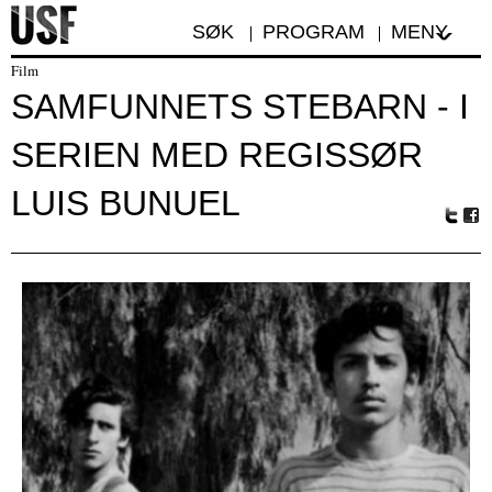
SØK
PROGRAM
MENY
Film
SAMFUNNETS STEBARN - I
SERIEN MED REGISSØR
LUIS BUNUEL
Tw
Fa
itte
ceb
r
oo
k