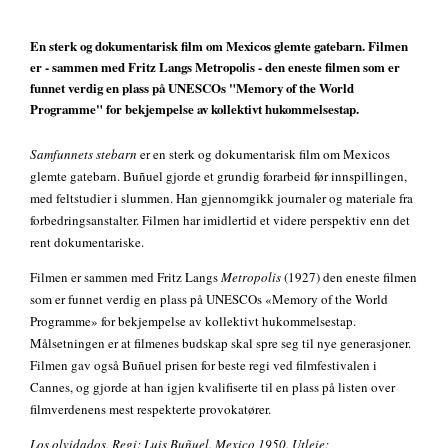
En sterk og dokumentarisk film om Mexicos glemte gatebarn. Filmen
er - sammen med Fritz Langs Metropolis - den eneste filmen som er
funnet verdig en plass på UNESCOs "Memory of the World
Programme" for bekjempelse av kollektivt hukommelsestap.
Samfunnets stebarn
er en sterk og dokumentarisk film om Mexicos
glemte gatebarn. Buñuel gjorde et grundig forarbeid før innspillingen,
med feltstudier i slummen. Han gjennomgikk journaler og materiale fra
forbedringsanstalter. Filmen har imidlertid et videre perspektiv enn det
rent dokumentariske.
Filmen er sammen med Fritz Langs
Metropolis
(1927) den eneste filmen
som er funnet verdig en plass på UNESCOs «Memory of the World
Programme» for bekjempelse av kollektivt hukommelsestap.
Målsetningen er at filmenes budskap skal spre seg til nye generasjoner.
Filmen gav også Buñuel prisen for beste regi ved filmfestivalen i
Cannes, og gjorde at han igjen kvalifiserte til en plass på listen over
filmverdenens mest respekterte provokatører.
Los olvidados. Regi: Luis Buñuel. Mexico 1950. Utleie: