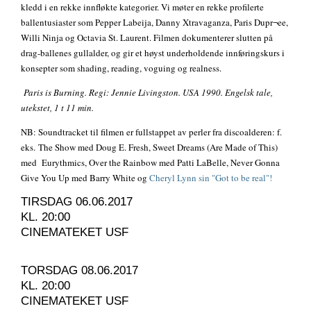
kledd i en rekke innfløkte kategorier. Vi møter en rekke profilerte
ballentusiaster som Pepper Labeija, Danny Xtravaganza, Paris Dupr¬ee,
Willi Ninja og Octavia St. Laurent. Filmen dokumenterer slutten på
drag-ballenes gullalder, og gir et høyst underholdende innføringskurs i
konsepter som shading, reading, voguing og realness.
Paris is Burning. Regi: Jennie Livingston. USA 1990. Engelsk tale,
utekstet, 1 t 11 min.
NB: Soundtracket til filmen er fullstappet av perler fra discoalderen: f.
eks. The Show med Doug E. Fresh, Sweet Dreams (Are Made of This)
med Eurythmics, Over the Rainbow med Patti LaBelle, Never Gonna
Give You Up med Barry White og
Cheryl Lynn sin "Got to be real"!
TIRSDAG 06.06.2017
KL. 20:00
CINEMATEKET USF
TORSDAG 08.06.2017
KL. 20:00
CINEMATEKET USF