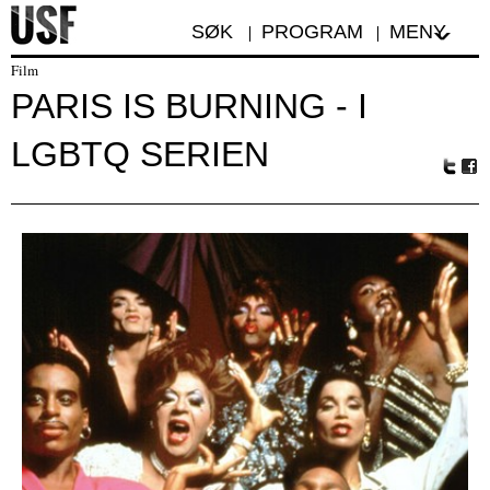
SØK
PROGRAM
MENY
Film
PARIS IS BURNING - I
LGBTQ SERIEN
Tw
Fa
itte
ceb
r
oo
k