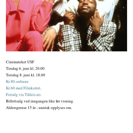
Cinemateket USF
Tirsdag 6. juni kl. 20.00
Torsdag 8. juni kl. 18.00
Kr 80 ordinær.
Kr 60 med Filmkortet.
Forsalg via Tikkio.no.
Billettsalg ved inngangen like før visning.
Aldersgrense 15 år - unntak opplyses om.