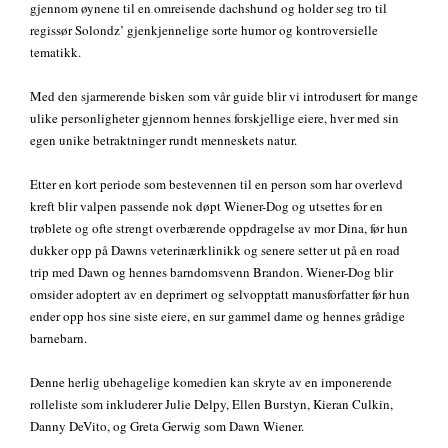
gjennom øynene til en omreisende dachshund og holder seg tro til
regissør Solondz’ gjenkjennelige sorte humor og kontroversielle
tematikk.
Med den sjarmerende bisken som vår guide blir vi introd
usert for mange
ulike personligheter gjennom hennes forskjellige eiere, hver med sin
egen unike betraktninger rundt menneskets natur.
Etter en kort periode som bestevennen til en person som har overlevd
kreft blir valpen passende nok døpt Wiener-Dog og utsettes for en
trøblete og ofte strengt overbærende oppdragelse av mor Dina, før hun
dukker opp på Dawns veterinærklinikk og senere setter ut på en road
trip med Dawn og hennes barndomsvenn Brandon. Wiener-Dog blir
omsider adoptert av en deprimert og selvopptatt manusforfatter før hun
ender opp hos sine siste eiere, en sur gammel dame og hennes grådige
barnebarn.
Denne herlig ubehagelige komedien kan skryte av en imponerende
rolleliste som inkluderer Julie Delpy, Ellen Burstyn, Kieran Culkin,
Danny DeVito, og Greta Gerwig som Dawn Wiener.