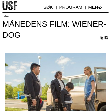
SØK
PROGRAM
MENY
Film
MÅNEDENS FILM: WIENER-
DOG
Tw
Fa
itte
ceb
r
oo
k