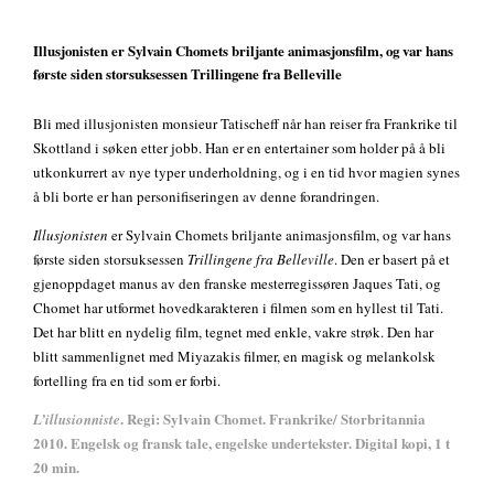
Illusjonisten er Sylvain Chomets briljante animasjonsfilm, og var hans
første siden storsuksessen Trillingene fra Belleville
Bli med illusjonisten monsieur Tatischeff når han reiser fra Frankrike til
Skottland i søken etter jobb. Han er en entertainer som holder på å bli
utkonkurrert av nye typer underholdning, og i en tid hvor magien synes
å bli borte er han personifiseringen av denne forandringen.
Illusjonisten
er Sylvain Chomets briljante animasjonsfilm, og var hans
første siden storsuksessen
Trillingene fra Belleville
. Den er basert på et
gjenoppdaget manus av den franske mesterregissøren Jaques Tati, og
Chomet har utformet hovedkarakteren i filmen som en hyllest til Tati.
Det har blitt en nydelig film, tegnet med enkle, vakre strøk. Den har
blitt sammenlignet med Miyazakis filmer, en magisk og melankolsk
fortelling fra en tid som er forbi.
. Regi: Sylvain Chomet. Frankrike/ Storbritannia
L’illusionniste
2010. Engelsk og fransk tale, engelske undertekster. Digital kopi, 1 t
20 min.