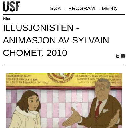
SØK
PROGRAM
MENY
Film
ILLUSJONISTEN -
ANIMASJON AV SYLVAIN
CHOMET, 2010
Tw
Fa
itte
ceb
r
oo
k