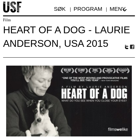
SØK
PROGRAM
MENY
Film
HEART OF A DOG - LAURIE
ANDERSON, USA 2015
Tw
Fa
itte
ceb
r
oo
k