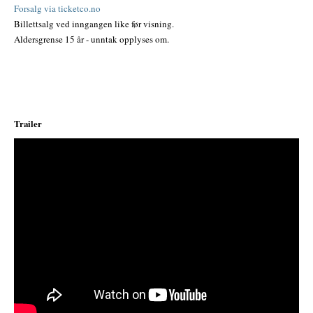
Forsalg via ticketco.no
Billettsalg ved inngangen like før visning.
Aldersgrense 15 år - unntak opplyses om.
Trailer
;