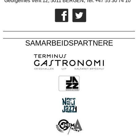
Georgernes Verft 12, 5011 BERGEN, Tel. +47 55 30 74 10
SAMARBEIDSPARTNERE