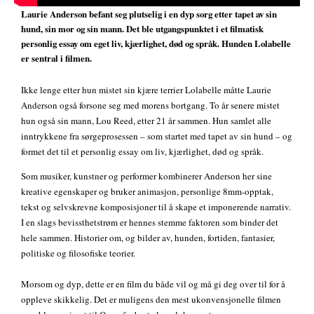
Laurie Anderson befant seg plutselig i en dyp sorg etter tapet av sin
hund, sin mor og sin mann. Det ble utgangspunktet i et filmatisk
personlig essay om eget liv, kjærlighet, død og språk. Hunden Lolabelle
er sentral i filmen.
Ikke lenge etter hun mistet sin kjære terrier Lolabelle måtte Laurie
Anderson også forsone seg med morens bortgang. To år senere mistet
hun også sin mann, Lou Reed, etter 21 år sammen. Hun samlet alle
inntrykkene fra sørgeprosessen – som startet med tapet av sin hund – og
formet det til et personlig essay om liv, kjærlighet, død og språk.
Som musiker, kunstner og performer kombinerer Anderson her sine
kreative egenskaper og bruker animasjon, personlige 8mm-opptak,
tekst og selvskrevne komposisjoner til å skape et imponerende narrativ.
I en slags bevissthetstrøm er hennes stemme faktoren som binder det
hele sammen. Historier om, og bilder av, hunden, fortiden, fantasier,
politiske og filosofiske teorier.
Morsom og dyp, dette er en film du både vil og må gi deg over til for å
oppleve skikkelig. Det er muligens den mest ukonvensjonelle filmen