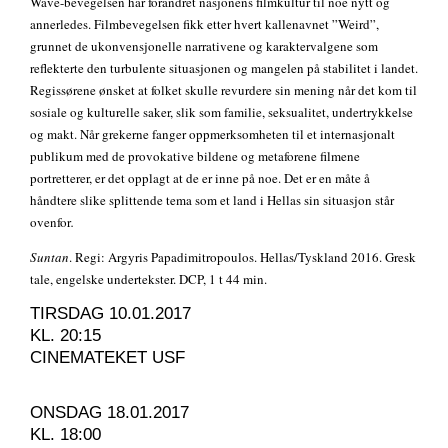
Wave-bevegelsen har forandret nasjonens filmkultur til noe nytt og
annerledes. Filmbevegelsen fikk etter hvert kallenavnet ”Weird”,
grunnet de ukonvensjonelle narrativene og karaktervalgene som
reflekterte den turbulente situasjonen og mangelen på stabilitet i landet.
Regissørene ønsket at folket skulle revurdere sin mening når det kom til
sosiale og kulturelle saker, slik som familie, seksualitet, undertrykkelse
og makt. Når grekerne fanger oppmerksomheten til et internasjonalt
publikum med de provokative bildene og metaforene filmene
portretterer, er det opplagt at de er inne på noe. Det er en måte å
håndtere slike splittende tema som et land i Hellas sin situasjon står
ovenfor
.
Suntan
. Regi: Argyris Papadimitropoulos. Hellas/Tyskland 2016. Gresk
tale, engelske undertekster. DCP, 1 t 44 min.
TIRSDAG 10.01.2017
KL. 20:15
CINEMATEKET USF
ONSDAG 18.01.2017
KL. 18:00