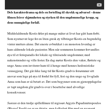
Dels karakterdrama og dels en fortelling til skrekk og advarsel - denne
filmen feirer skjønnheten og styrken til den ungdommelige kropp, og
dens uunngåelige forfall.
Middelaldrende Kostis føler på mange måter at livet har gått ham forbi.
Som nyutnevnt lege for en liten gresk øy tilbringer Kostis en begredelig
vinter mutters alene. Det eneste avbrekket i en monoton hverdag er
hans aldrende lokale pasienter. Men når sommeren kommer forvandles
øya til et ferieparadis for lokale og tilreisende ungdommer, med
nakenstrender og ville fester. En dag møter Kostis den vakre, flørtete og
unge Anna som inviterer ham til å henge med hennes hedonistiske
vennegjeng. Det går ikke lang tid før Kostis gradvis forsømmer sitt
ansvar som lege på øya til fordel for fyll, fest og den unge og livsglade
Anna som han er så betatt av. Det som begynner som en gjenoppdagelse
av tapt ungdom glir gradvis over i besettelse med alvorlige
konsekvenser.
Suntan
er den tredje spillefilmen til regissør Argyris Papadimitropoulos
(
Wasted Youth
) og er en dristig, men kalkulert film med en nyansert