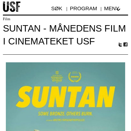
SØK
PROGRAM
MENY
Film
SUNTAN - MÅNEDENS FILM
I CINEMATEKET USF
Tw
Fa
itte
ceb
r
oo
k