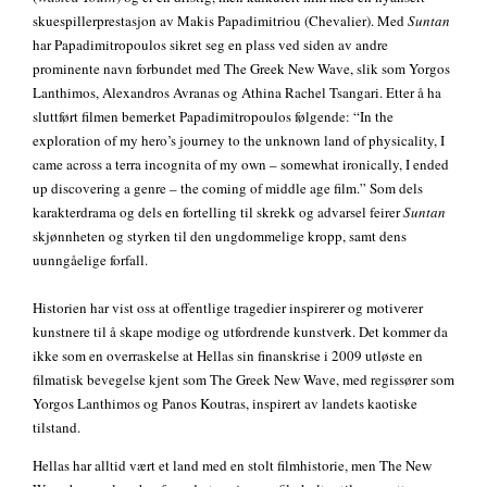
skuespillerprestasjon av Makis Papadimitriou (Chevalier). Med
Suntan
har Papadimitropoulos sikret seg en plass ved siden av andre
prominente navn forbundet med The Greek New Wave, slik som Yorgos
Lanthimos, Alexandros Avranas og Athina Rachel Tsangari. Etter å ha
sluttført filmen bemerket Papadimitropoulos følgende: “In the
exploration of my hero’s journey to the unknown land of physicality, I
came across a terra incognita of my own – somewhat ironically, I ended
up discovering a genre – the coming of middle age film.” Som dels
karakterdrama og dels en fortelling til skrekk og advarsel feirer
Suntan
skjønnheten og styrken til den ungdommelige kropp, samt dens
uunngåelige forfall.
Historien har vist oss at offentlige tragedier inspirerer og motiverer
kunstnere til å skape modige og utfordrende kunstverk. Det kommer da
ikke som en overraskelse at Hellas sin finanskrise i 2009 utløste en
filmatisk bevegelse kjent som The Greek New Wave, med regissører som
Yorgos Lanthimos og Panos Koutras, inspirert av landets kaotiske
tilstand.
Hellas har alltid vært et land med en stolt filmhistorie, men The New