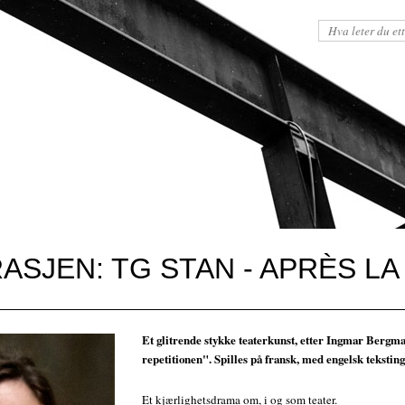
ASJEN: TG STAN - APRÈS LA
Et glitrende stykke teaterkunst, etter Ingmar Bergm
repetitionen". Spilles på fransk, med engelsk teksting
Et kjærlighetsdrama om, i og som teater.