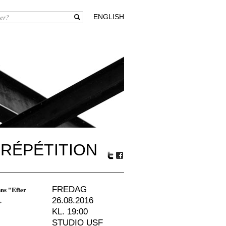
ENGLISH
 RÉPÉTITION
Tw
Fa
itte
ceb
r
oo
ans "Efter
FREDAG
k
.
26.08.2016
KL. 19:00
STUDIO USF