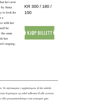
that he's now
KR 300 / 180 /
ed by Anna
y to look for
100
e a
ve with her
well be
y the same
rds her
Kjøp billett
er's staging,
en. Se informasjon i oppføringene til det enkelte
ran bygningen og enkel adkomst til alle scenene.
tter eller programendringer som arrangør gjør.