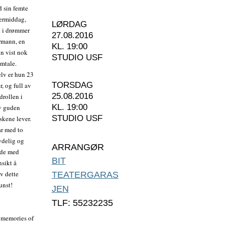
d sin femte
termiddag,
LØRDAG
pt i drømmer
27.08.2016
ermann, en
KL. 19:00
un vist nok
STUDIO USF
amtale.
elv er hun 23
TORSDAG
, og full av
25.08.2016
drollen i
KL. 19:00
av guden
STUDIO USF
skene lever.
ar med to
ydelig og
ARRANGØR
 de med
BIT
nsikt å
v dette
TEATERGARAS
kunst!
JEN
TLF: 55232235
s memories of