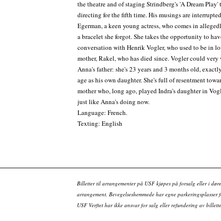
the theatre and of staging Strindberg's 'A Dream Play' 
directing for the fifth time. His musings are interrupt
Egerman, a keen young actress, who comes in allegedl
a bracelet she forgot. She takes the opportunity to hav
conversation with Henrik Vogler, who used to be in lo
mother, Rakel, who has died since. Vogler could very 
Anna's father: she's 23 years and 3 months old, exactl
age as his own daughter. She's full of resentment towa
mother who, long ago, played Indra's daughter in Vogl
just like Anna's doing now.
Language: French.
Texting: English
Billetter til arrangementer på USF kjøpes på forsalg eller i dør
arrangement. Bevegelseshemmede har egne parkeringsplasser fo
USF Verftet har ikke ansvar for salg eller refundering av bille