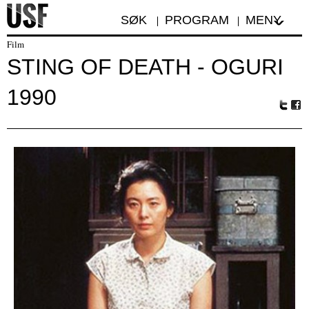
SØK
PROGRAM
MENY
Film
STING OF DEATH - OGURI
1990
Tw
Fa
itte
ceb
r
oo
k