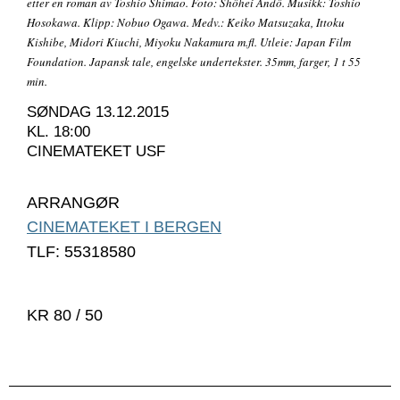
etter en roman av Toshio Shimao. Foto: Shôhei Andô. Musikk: Toshio
Hosokawa. Klipp: Nobuo Ogawa. Medv.: Keiko Matsuzaka, Ittoku
Kishibe, Midori Kiuchi, Miyoku Nakamura m.fl. Utleie: Japan Film
Foundation. Japansk tale, engelske undertekster. 35mm, farger, 1 t 55
min.
SØNDAG 13.12.2015
KL. 18:00
CINEMATEKET USF
ARRANGØR
CINEMATEKET I BERGEN
TLF: 55318580
KR 80 / 50