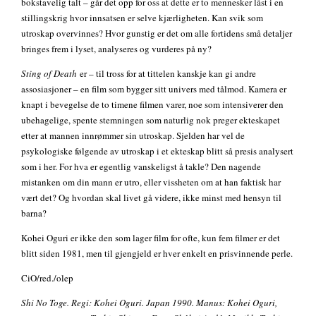
bokstavelig talt – går det opp for oss at dette er to mennesker låst i en
stillingskrig hvor innsatsen er selve kjærligheten. Kan svik som
utroskap overvinnes? Hvor gunstig er det om alle fortidens små detaljer
bringes frem i lyset, analyseres og vurderes på ny?
Sting of Death
er – til tross for at tittelen kanskje kan gi andre
assosiasjoner – en film som bygger sitt univers med tålmod. Kamera er
knapt i bevegelse de to timene filmen varer, noe som intensiverer den
ubehagelige, spente stemningen som naturlig nok preger ekteskapet
etter at mannen innrømmer sin utroskap. Sjelden har vel de
psykologiske følgende av utroskap i et ekteskap blitt så presis analysert
som i her. For hva er egentlig vanskeligst å takle? Den nagende
mistanken om din mann er utro, eller vissheten om at han faktisk har
vært det? Og hvordan skal livet gå videre, ikke minst med hensyn til
barna?
Kohei Oguri er ikke den som lager film for ofte, kun fem filmer er det
blitt siden 1981, men til gjengjeld er hver enkelt en prisvinnende perle.
CiO/red./olep
Shi No Toge. Regi: Kohei Oguri. Japan 1990. Manus: Kohei Oguri,