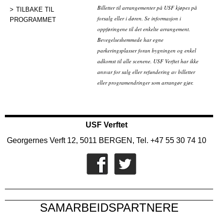
Billetter til arrangementer på USF kjøpes på
TILBAKE TIL
forsalg eller i døren. Se informasjon i
PROGRAMMET
oppføringene til det enkelte arrangement.
Bevegelseshemmede har egne
parkeringsplasser foran bygningen og enkel
adkomst til alle scenene. USF Verftet har ikke
ansvar for salg eller refundering av billetter
eller programendringer som arrangør gjør.
USF Verftet
Georgernes Verft 12, 5011 BERGEN, Tel. +47 55 30 74 10
SAMARBEIDSPARTNERE