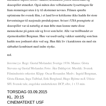
skuespillet utmerket. Også måten den velbalanserte lyssettingen får
fram stemninger uten å ty til ekstremer nevnes. Filmen spredte
optimisme for svensk film, i et land hvor kritikerne ikke hadde for store
forventninger til nasjonale produksjoner. Aviser i USA poengterte at
skuespillet var så naturlig at man følte man kunne møte disse
menneskene på gaten når og hvor som helst. Alle var trollbundet av
stjerneskuddet Bergman. Hun var usedvanlig vakker samtidig som hun
hadde noe jordnært ekte ved seg. Hun fikk liv i karakteren sin med sin
sårbarhet kombinert med indre styrke.
red.
Intermezzo.
Regi: Gustaf Molander. Sverige 1936. Manus: Gösta
Stevens og Gustaf Molander. Foto: Åke Dahlqvist. Musikk: Svensk
Filmindustris orkester. Klipp: Oscar Rosander. Medv.: Ingrid Bergman,
Gösta Ekman, Inga Tidblad, Erik Berglund, Hugo Björne m.fl. Utleie:
SFI. Svensk tale, engelske undertekster. DCP, s/hv, 1 t 33 min.
TORSDAG 03.09.2015
KL. 20:15
CINEMATEKET USF