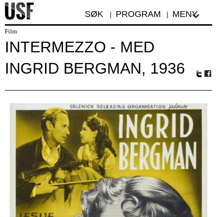
SØK
PROGRAM
MENY
Film
INTERMEZZO - MED
INGRID BERGMAN, 1936
Tw
Fa
itte
ceb
r
oo
k