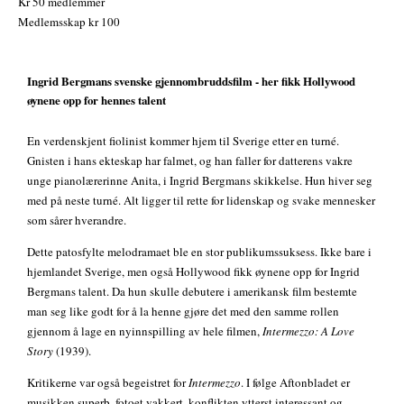
Kr 50 medlemmer
Medlemsskap kr 100
Ingrid Bergmans svenske gjennombruddsfilm - her fikk Hollywood
øynene opp for hennes talent
En verdenskjent fiolinist kommer hjem til Sverige etter en turné.
Gnisten i hans ekteskap har falmet, og han faller for datterens vakre
unge pianolærerinne Anita, i Ingrid Bergmans skikkelse. Hun hiver seg
med på neste turné. Alt ligger til rette for lidenskap og svake mennesker
som sårer hverandre.
Dette patosfylte melodramaet ble en stor publikumssuksess. Ikke bare i
hjemlandet Sverige, men også Hollywood fikk øynene opp for Ingrid
Bergmans talent. Da hun skulle debutere i amerikansk film bestemte
man seg like godt for å la henne gjøre det med den samme rollen
gjennom å lage en nyinnspilling av hele filmen,
Intermezzo: A Love
Story
(1939).
Kritikerne var også begeistret for
Intermezzo
. I følge Aftonbladet er
musikken superb, fotoet vakkert, konflikten ytterst interessant og