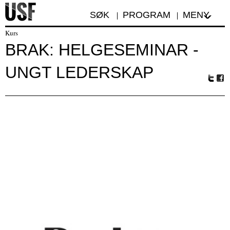
SØK
PROGRAM
MENY
Kurs
BRAK: HELGESEMINAR -
UNGT LEDERSKAP
Tw
Fa
itte
ceb
r
oo
k