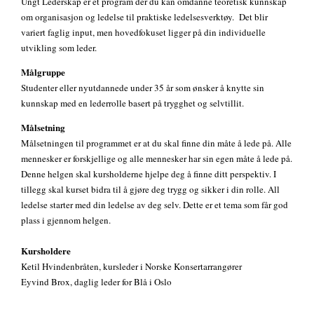
Ungt Lederskap er et program der du kan omdanne teoretisk kunnskap
om organisasjon og ledelse til praktiske ledelsesverktøy. Det blir
variert faglig input, men hovedfokuset ligger på din individuelle
utvikling som leder.
Målgruppe
Studenter eller nyutdannede under 35 år som ønsker å knytte sin
kunnskap med en lederrolle basert på trygghet og selvtillit.
Målsetning
Målsetningen til programmet er at du skal finne din måte å lede på. Alle
mennesker er forskjellige og alle mennesker har sin egen måte å lede på.
Denne helgen skal kursholderne hjelpe deg å finne ditt perspektiv. I
tillegg skal kurset bidra til å gjøre deg trygg og sikker i din rolle. All
ledelse starter med din ledelse av deg selv. Dette er et tema som får god
plass i gjennom helgen.
Kursholdere
Ketil Hvindenbråten, kursleder i Norske Konsertarrangører
Eyvind Brox, daglig leder for Blå i Oslo