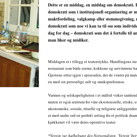
Dette er en middag, en middag om demokrati. 
demokrati som i institusjonell organisering av 
maktfordeling, valgkamp eller stemmegivning,
demokrati som noe vi kan ta til oss som individer
dag for dag – demokrati som det å fortelle til a
man liker og misliker.
Middagen er i tillegg et teaterstykke. Handlingens ste
restaurant som både eierne, kokkene og servitørene har
Gjestene sitter igjen i spisesalen, der de venter på ma
en med sin personlige sult og smakspreferanse.
Varmen og selskapeligheten i et måltid virker samle
maten er også sentrum for våre eksistensielle, etiske, e
økonomiske, sosiale, rituelle og religiøse anliggende
er med andre ord en perfekt setting for et politisk dra
kjøkkenet vil være deres operative teater.
*Verein zur Aufhebung des Notwendigen, 'Verein' bety