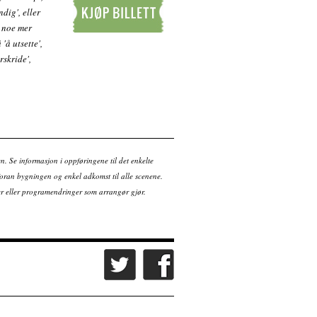
dig', eller
r noe mer
Kjøp billett
'å utsette',
rskride',
en. Se informasjon i oppføringene til det enkelte
ran bygningen og enkel adkomst til alle scenene.
tter eller programendringer som arrangør gjør.