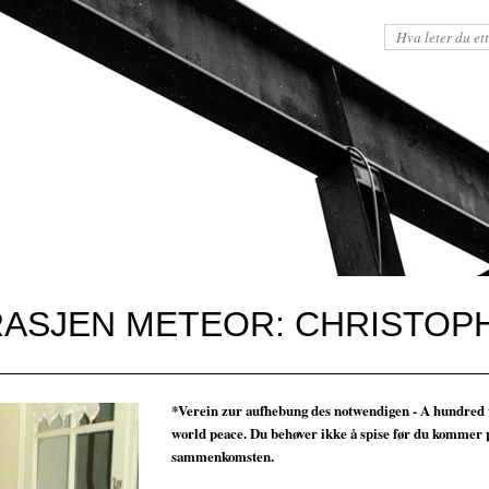
RASJEN METEOR: CHRISTOP
*Verein zur aufhebung des notwendigen - A hundred 
world peace. Du behøver ikke å spise før du kommer
sammenkomsten.