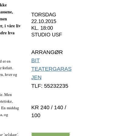
Ikke
massene,
TORSDAG
 men
22.10.2015
, i våre liv
KL. 18:00
ndre hva
STUDIO USF
ARRANGØR
BIT
d er en
 forlatt.
TEATERGARAS
ten, hver og
JEN
TLF: 55232235
nde. Men
stetiske,
KR 240 / 140 /
r. En middag
ma, og
100
r 'selskap',