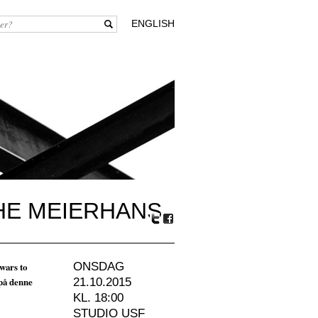
ENGLISH
HE MEIERHANS
Tw
Fa
itte
ceb
r
oo
wars to
ONSDAG
k
 på denne
21.10.2015
KL. 18:00
STUDIO USF