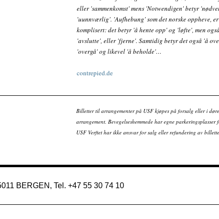
eller 'sammenkomst' mens 'Notwendigen' betyr 'nødven
'uunnværlig'. 'Aufhebung' som det norske oppheve, e
komplisert: det betyr 'å hente opp' og 'løfte', men også 
'avslutte', eller 'fjerne'. Samtidig betyr det også 'å ove
'overgå' og likevel 'å beholde'…
contrepied.de
Billetter til arrangementer på USF kjøpes på forsalg eller i dør
arrangement. Bevegelseshemmede har egne parkeringsplasser fo
USF Verftet har ikke ansvar for salg eller refundering av bille
 5011 BERGEN, Tel. +47 55 30 74 10