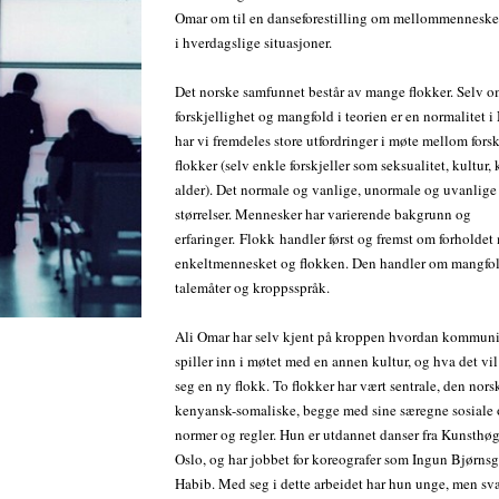
Omar om til en danseforestilling om mellommenneske
i hverdagslige situasjoner.
Det norske samfunnet består av mange flokker. Selv 
forskjellighet og mangfold i teorien er en normalitet i
har vi fremdeles store utfordringer i møte mellom forsk
flokker (selv enkle forskjeller som seksualitet, kultur, 
alder). Det normale og vanlige, unormale og uvanlige 
størrelser. Mennesker har varierende bakgrunn og
erfaringer. Flokk handler først og fremst om forholde
enkeltmennesket og flokken. Den handler om mangfold
talemåter og kroppsspråk.
Ali Omar har selv kjent på kroppen hvordan kommun
spiller inn i møtet med en annen kultur, og hva det vil 
seg en ny flokk. To flokker har vært sentrale, den nor
kenyansk-somaliske, begge med sine særegne sosiale 
normer og regler. Hun er utdannet danser fra Kunsthø
Oslo, og har jobbet for koreografer som Ingun Bjørns
Habib. Med seg i dette arbeidet har hun unge, men svæ