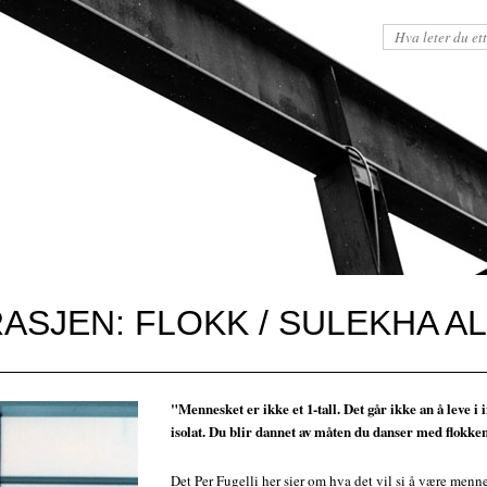
ASJEN: FLOKK / SULEKHA A
"Mennesket er ikke et 1-tall. Det går ikke an å leve i 
isolat. Du blir dannet av måten du danser med flokke
Det Per Fugelli her sier om hva det vil si å være menne