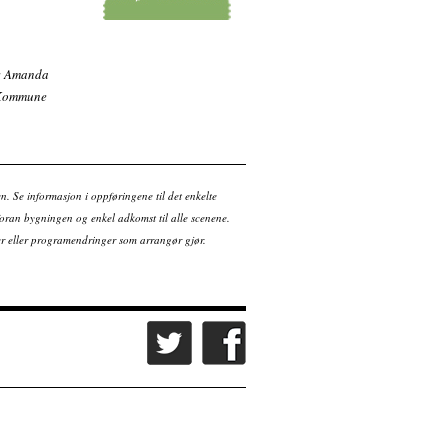
Kjøp billett
t: Amanda
n Kommune
en. Se informasjon i oppføringene til det enkelte
ran bygningen og enkel adkomst til alle scenene.
tter eller programendringer som arrangør gjør.