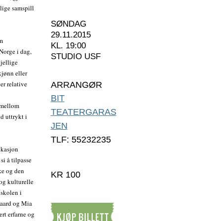
lige samspill
SØNDAG
29.11.2015
om
KL. 19:00
 Norge i dag,
STUDIO USF
jellige
kjønn eller
er relative
ARRANGØR
BIT
t mellom
TEATERGARAS
 uttrykt i
JEN
TLF: 55232235
ikasjon
si å tilpasse
ske og den
KR 100
og kulturelle
gskolen i
gaard og Mia
rt erfarne og