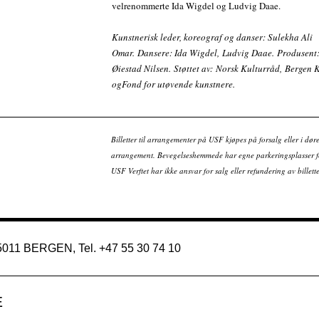
velrenommerte Ida Wigdel og Ludvig Daae.
Kunstnerisk leder, koreograf og danser: Sulekha Ali
Omar. Dansere: Ida Wigdel, Ludvig Daae. Produsen
Øiestad Nilsen. Støttet av: Norsk Kulturråd, Berge
ogFond for utøvende kunstnere.
Billetter til arrangementer på USF kjøpes på forsalg eller i dør
arrangement. Bevegelseshemmede har egne parkeringsplasser fo
USF Verftet har ikke ansvar for salg eller refundering av bille
 5011 BERGEN, Tel. +47 55 30 74 10
E