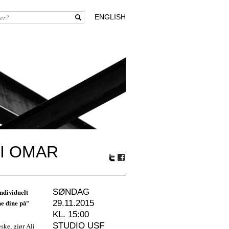
ENGLISH
LI OMAR
Tw
Fa
itte
ceb
r
oo
individuelt
SØNDAG
k
ne dine på"
29.11.2015
KL. 15:00
STUDIO USF
ske, gjør Ali