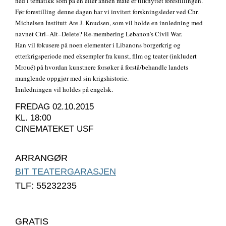
ned i tematikk som på en eller annen måte er tilknyttet forestillingen.
Før forestilling denne dagen har vi invitert forskningsleder ved Chr.
Michelsen Institutt Are J. Knudsen, som vil holde en innledning med
navnet Ctrl–Alt–Delete? Re-membering Lebanon’s Civil War.
Han vil fokusere på noen elementer i Libanons borgerkrig og
etterkrigsperiode med eksempler fra kunst, film og teater (inkludert
Mroué) på hvordan kunstnere forsøker å forstå/behandle landets
manglende oppgjør med sin krigshistorie.
Innledningen vil holdes på engelsk.
FREDAG 02.10.2015
KL. 18:00
CINEMATEKET USF
ARRANGØR
BIT TEATERGARASJEN
TLF: 55232235
GRATIS