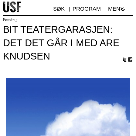
SØK
PROGRAM
MENY
Foredrag
BIT TEATERGARASJEN:
DET DET GÅR I MED ARE
KNUDSEN
Tw
Fa
itte
ceb
r
oo
k