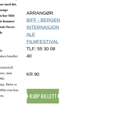
 noe med det.
 mange
ARRANGØR
u har blitt
BIFF - BERGEN
t de kommer
bak Oscar-
INTERNASJON
de
ALE
FILMFESTIVAL
TLF: 55 30 08
de
40
saken handler
istensiell
rene, men
KR 90
ING
ag: Dette er
rfilm som kan
ere.
Kjøp billett