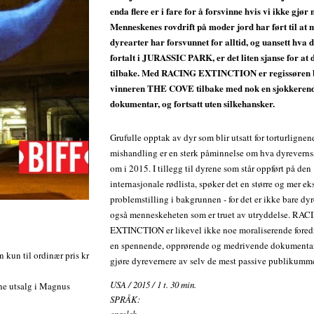
enda flere er i fare for å forsvinne hvis vi ikke gjør
Menneskenes rovdrift på moder jord har ført til at
dyrearter har forsvunnet for alltid, og uansett hva d
fortalt i JURASSIC PARK, er det liten sjanse for a
tilbake. Med RACING EXTINCTION er regissøren 
vinneren THE COVE tilbake med nok en sjokkeren
dokumentar, og fortsatt uten silkehansker.
Grufulle opptak av dyr som blir utsatt for torturlignen
mishandling er en sterk påminnelse om hva dyrevern
om i 2015. I tillegg til dyrene som står oppført på den
internasjonale rødlista, spøker det en større og mer eks
problemstilling i bakgrunnen - for det er ikke bare dy
også menneskeheten som er truet av utryddelse. RAC
EXTINCTION er likevel ikke noe moraliserende foredr
en spennende, opprørende og medrivende dokumenta
n kun til ordinær pris kr
gjøre dyrevernere av selv de mest passive publikumm
USA / 2015 / 1 t. 30 min.
ine utsalg i Magnus
SPRÅK: