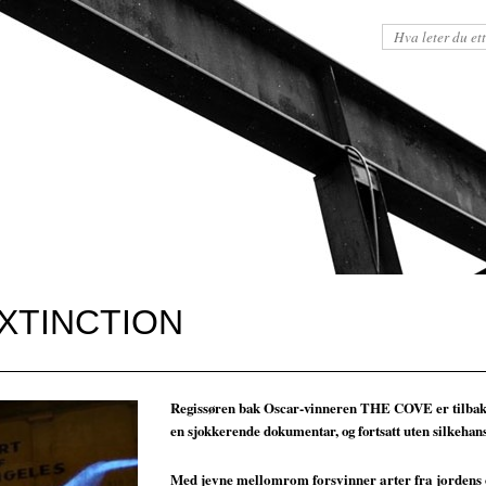
EXTINCTION
Regissøren bak Oscar-vinneren THE COVE er tilba
en sjokkerende dokumentar, og fortsatt uten silkehan
Med jevne mellomrom forsvinner arter fra jordens o