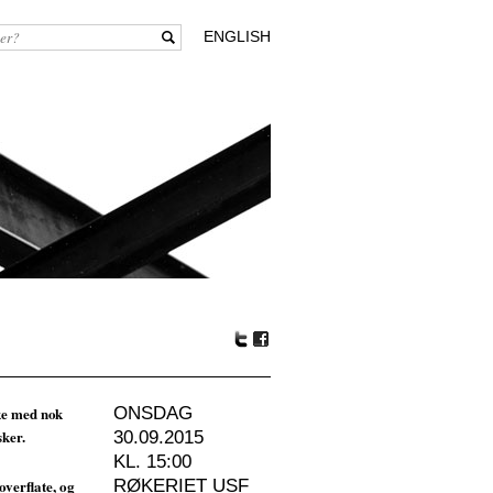
ENGLISH
Tw
Fa
itte
ceb
r
oo
ke med nok
ONSDAG
k
sker.
30.09.2015
KL. 15:00
verflate, og
RØKERIET USF