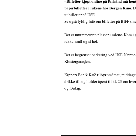
- Billetter kjøpt online på forhånd må hen
papirbilletter i lukene hos Bergen Kino.
De
ut billetter på USF.
Se også fyldig info om billetter på BIFF sine
Det er unummererte plasser i salene. Kom i go
rekke, smil og si hei.
Det er begrenset parkering ved USF. Nærmes
Klostergarasjen.
Kippers Bar & Kafé tilbyr småmat, middagsre
drikke til, og holder åpent til kl. 23 om hv
og lørdag.