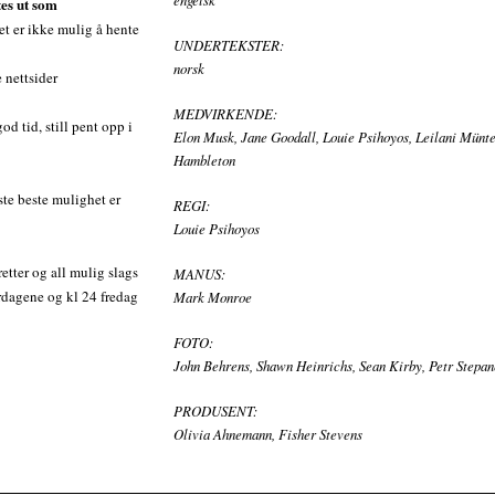
engelsk
tes ut som
t er ikke mulig å hente
UNDERTEKSTER:
norsk
 nettsider
MEDVIRKENDE:
d tid, still pent opp i
Elon Musk, Jane Goodall, Louie Psihoyos, Leilani Münte
Hambleton
te beste mulighet er
REGI:
Louie Psihoyos
tter og all mulig slags
MANUS:
erdagene og kl 24 fredag
Mark Monroe
FOTO:
John Behrens, Shawn Heinrichs, Sean Kirby, Petr Stepa
PRODUSENT:
Olivia Ahnemann, Fisher Stevens