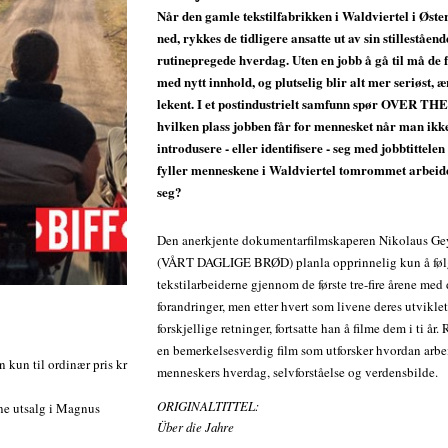
Når den gamle tekstilfabrikken i Waldviertel i Øste
ned, rykkes de tidligere ansatte ut av sin stilleståend
rutinepregede hverdag. Uten en jobb å gå til må de 
med nytt innhold, og plutselig blir alt mer seriøst, æ
lekent. I et postindustrielt samfunn spør OVER T
hvilken plass jobben får for mennesket når man ikk
introdusere - eller identifisere - seg med jobbtittele
fyller menneskene i Waldviertel tomrommet arbeide
seg?
Den anerkjente dokumentarfilmskaperen Nikolaus Gey
(VÅRT DAGLIGE BRØD) planla opprinnelig kun å fø
tekstilarbeiderne gjennom de første tre-fire årene med 
forandringer, men etter hvert som livene deres utviklet
forskjellige retninger, fortsatte han å filme dem i ti år. 
en bemerkelsesverdig film som utforsker hvordan arbe
n kun til ordinær pris kr
menneskers hverdag, selvforståelse og verdensbilde.
ORIGINALTITTEL:
ine utsalg i Magnus
Über die Jahre