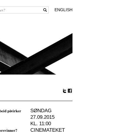
ENGLISH
Tw
Fa
itte
ceb
r
oo
beid påvirker
SØNDAG
k
27.09.2015
KL. 11:00
forsvinner?
CINEMATEKET