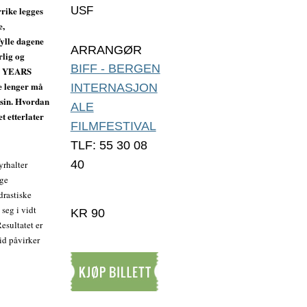
rrike legges
USF
e,
fylle dagene
ARRANGØR
rlig og
BIFF - BERGEN
HE YEARS
e lenger må
INTERNASJON
n sin. Hvordan
ALE
t etterlater
FILMFESTIVAL
TLF: 55 30 08
40
rhalter
lge
drastiske
 seg i vidt
KR 90
Resultatet er
id påvirker
Kjøp billett