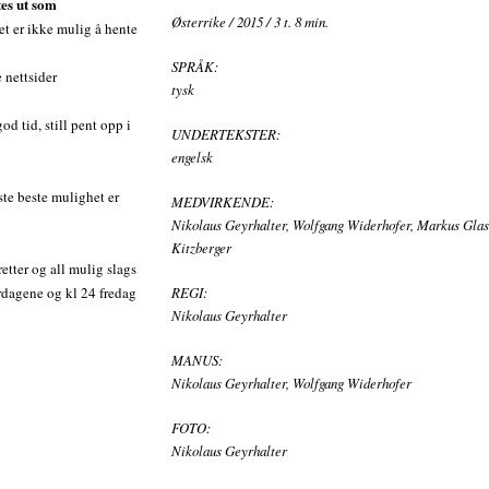
tes ut som
Østerrike / 2015 / 3 t. 8 min.
t er ikke mulig å hente
SPRÅK:
 nettsider
tysk
d tid, still pent opp i
UNDERTEKSTER:
engelsk
te beste mulighet er
MEDVIRKENDE:
Nikolaus Geyrhalter, Wolfgang Widerhofer, Markus Glas
Kitzberger
tter og all mulig slags
erdagene og kl 24 fredag
REGI:
Nikolaus Geyrhalter
MANUS:
Nikolaus Geyrhalter, Wolfgang Widerhofer
FOTO:
Nikolaus Geyrhalter