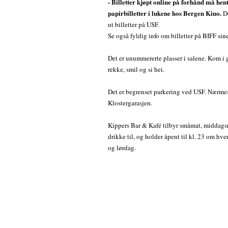
- Billetter kjøpt online på forhånd må hen
papirbilletter i lukene hos Bergen Kino.
De
ut billetter på USF.
Se også fyldig info om billetter på BIFF sine
Det er unummererte plasser i salene. Kom i go
rekke, smil og si hei.
Det er begrenset parkering ved USF. Nærmes
Klostergarasjen.
Kippers Bar & Kafé tilbyr småmat, middagsre
drikke til, og holder åpent til kl. 23 om hv
og lørdag.