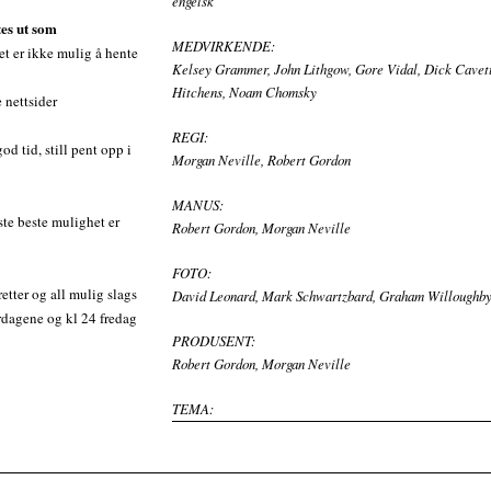
engelsk
tes ut som
MEDVIRKENDE:
t er ikke mulig å hente
Kelsey Grammer, John Lithgow, Gore Vidal, Dick Cavett
Hitchens, Noam Chomsky
 nettsider
REGI:
d tid, still pent opp i
Morgan Neville, Robert Gordon
MANUS:
te beste mulighet er
Robert Gordon, Morgan Neville
FOTO:
tter og all mulig slags
David Leonard, Mark Schwartzbard, Graham Willoughb
erdagene og kl 24 fredag
PRODUSENT:
Robert Gordon, Morgan Neville
TEMA: