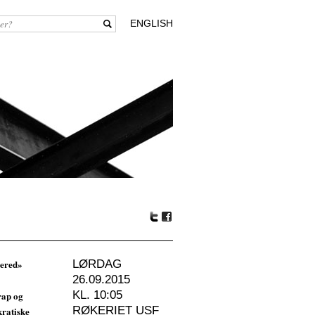
ENGLISH
Tw
Fa
itte
ceb
r
oo
tered»
LØRDAG
k
26.09.2015
KL. 10:05
rap og
RØKERIET USF
kratiske