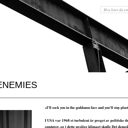
 ENEMIES
«I'll sock you in the goddamn face and you'll stay plas
I USA var 1968 et turbulent år preget av politiske d
opptøyer, og i dette urolige klimaet skulle Det demo