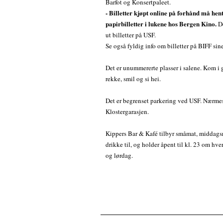
Barfot og Konsertpaleet.
- Billetter kjøpt online på forhånd må hen
papirbilletter i lukene hos Bergen Kino.
De
ut billetter på USF.
Se også fyldig info om billetter på BIFF sine
Det er unummererte plasser i salene. Kom i go
rekke, smil og si hei.
Det er begrenset parkering ved USF. Nærmes
Klostergarasjen.
Kippers Bar & Kafé tilbyr småmat, middagsre
drikke til, og holder åpent til kl. 23 om hv
og lørdag.