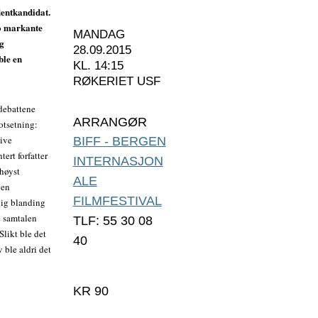
dentkandidat.
to markante
MANDAG
og
28.09.2015
ble en
KL. 14:15
RØKERIET USF
debattene
ARRANGØR
otsetning:
tive
BIFF - BERGEN
ert forfatter
INTERNASJON
 høyst
ALE
 en
FILMFESTIVAL
lig blanding
e samtalen
TLF: 55 30 08
Slikt ble det
40
 ble aldri det
KR 90