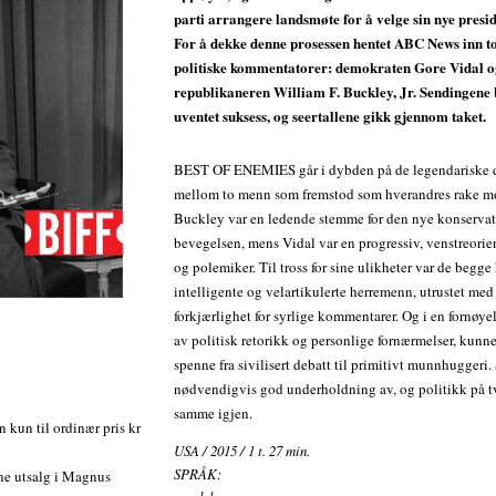
parti arrangere landsmøte for å velge sin nye presi
For å dekke denne prosessen hentet ABC News inn 
politiske kommentatorer: demokraten Gore Vidal 
republikaneren William F. Buckley, Jr. Sendingene 
uventet suksess, og seertallene gikk gjennom taket.
BEST OF ENEMIES går i dybden på de legendariske 
mellom to menn som fremstod som hverandres rake m
Buckley var en ledende stemme for den nye konserva
bevegelsen, mens Vidal var en progressiv, venstreorient
og polemiker. Til tross for sine ulikheter var de begge
intelligente og velartikulerte herremenn, utrustet med
forkjærlighet for syrlige kommentarer. Og i en fornøye
av politisk retorikk og personlige fornærmelser, kunn
spenne fra sivilisert debatt til primitivt munnhuggeri. 
nødvendigvis god underholdning av, og politikk på tv
samme igjen.
n kun til ordinær pris kr
USA / 2015 / 1 t. 27 min.
SPRÅK:
ine utsalg i Magnus