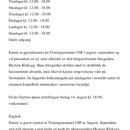
Tirsdager kl. 12.00 - 18.00
Onsdager kl. 12.00 - 18.00
Torsdager kl. 12.00 - 20.00
Fredager kl. 12.00 - 18.00
Lørdager kl. 12.00 - 18.00
Søndager kl. 12.00 - 18.00
Gratis adgang.
Entrée er gjestekurator på Visningsrommet USF i august- september og
vil presentere en ny serie arbeider av den bergensbaserte fotografen,
Øystein Klakegg. Hans fotografier skildrer med et skråblikk de
fascinerende absurde, men likevel kjente omgivelsene våre på
Vestlandet; fra fargerike folkemengder på søndagstur i storslått natur til
nærmest kamuflerte mennesker i monotone bymiljø.
Frode Grytten åpner utstillingen fredag 14. august kl. 18:00,
velkommen!
English
Entrée is guest curator at Visningsrommet USF in August- September
and will present a new body of work by photographer Øystein Klakegg