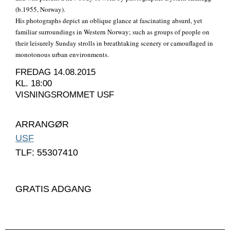
(b.1955, Norway).
His photographs depict an oblique glance at fascinating absurd, yet
familiar surroundings in Western Norway; such as groups of people on
their leisurely Sunday strolls in breathtaking scenery or camouflaged in
monotonous urban environments.
FREDAG 14.08.2015
KL. 18:00
VISNINGSROMMET USF
ARRANGØR
USF
TLF: 55307410
GRATIS ADGANG