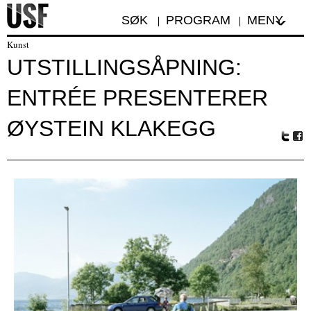
SØK
PROGRAM
MENY
Kunst
UTSTILLINGSÅPNING:
ENTRÉE PRESENTERER
ØYSTEIN KLAKEGG
Tw
Fa
itte
ceb
r
oo
k