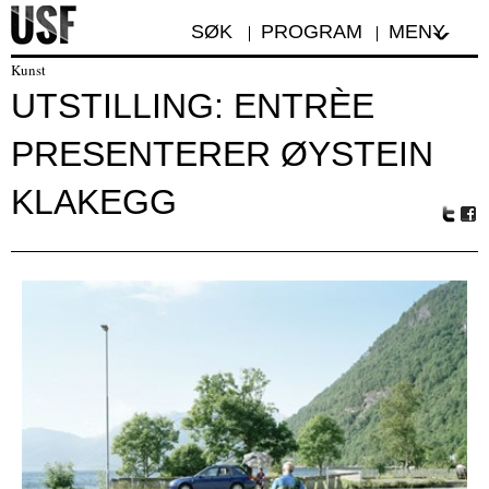
SØK
PROGRAM
MENY
Kunst
UTSTILLING: ENTRÈE
PRESENTERER ØYSTEIN
KLAKEGG
Tw
Fa
itte
ceb
r
oo
k