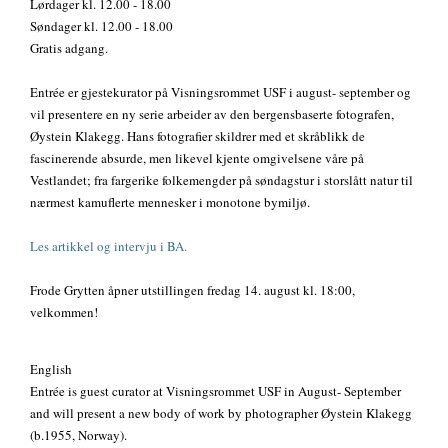
Lørdager kl. 12.00 - 18.00
Søndager kl. 12.00 - 18.00
Gratis adgang.
Entrée er gjestekurator på Visningsrommet USF i august- september og
vil presentere en ny serie arbeider av den bergensbaserte fotografen,
Øystein Klakegg. Hans fotografier skildrer med et skråblikk de
fascinerende absurde, men likevel kjente omgivelsene våre på
Vestlandet; fra fargerike folkemengder på søndagstur i storslått natur til
nærmest kamuflerte mennesker i monotone bymiljø.
Les artikkel og intervju i BA.
Frode Grytten åpner utstillingen fredag 14. august kl. 18:00,
velkommen!
English
Entrée is guest curator at Visningsrommet USF in August- September
and will present a new body of work by photographer Øystein Klakegg
(b.1955, Norway).