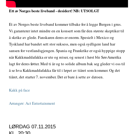
Ett av Norges beste liveband - desidert! NB: UTSOLGT
Et av Norges beste liveband kommer tilbake for å legge Bergen i grus.
Vi garanterer intet mindre en en konsert som får den største skeptiker til
å skrike av glede. Fanskaren deres er enorm. Spesielt i Mexico og
Tyskland har bandet sett stor suksess, men også sydligere land har
sansen for vestlandsgjengen. Spania og Frankrike er også hyppige stopp
når Kakkmaddafakka er ute og reiser, og senest i høst ble Sør-Amerika
lagt for deres føtter. Med ti år og to solide album bak seg gleder vi oss til
å se hva Kakkmaddafakka får til i løpet av tiåret som kommer. Og det
tiåret, det starter 7. november. Det er bare å sette av datoen.
Kakk på face
Arrangør: Act Entertainment
LØRDAG 07.11.2015
KL. 20:30