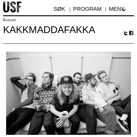
SØK
PROGRAM
MENY
Konsert
KAKKMADDAFAKKA
Tw
Fa
itte
ceb
r
oo
k