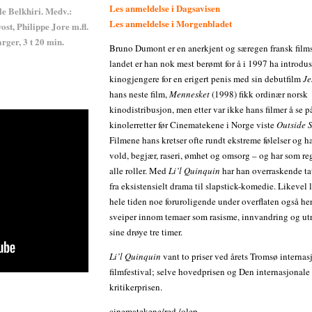
Les anmeldelse i Dagsavisen
le Belkhiri. Medv.:
Les anmeldelse i Morgenbladet
st, Philippe Jore m.fl.
rger, 3 t 20 min.
Bruno Dumont er en anerkjent og særegen fransk films
landet er han nok mest berømt for å i 1997 ha introdus
kinogjengere for en erigert penis med sin debutfilm
Je
hans neste film,
Mennesket
(1998) fikk ordinær norsk
kinodistribusjon, men etter var ikke hans filmer å se 
kinolerretter før Cinematekene i Norge viste
Outside 
Filmene hans kretser ofte rundt ekstreme følelser og h
vold, begjær, raseri, ømhet og omsorg – og har som re
alle roller. Med
Li’l Quinquin
har han overraskende ta
fra eksistensielt drama til slapstick-komedie. Likevel 
hele tiden noe foruroligende under overflaten også her
sveiper innom temaer som rasisme, innvandring og ut
sine drøye tre timer.
Li’l Quinquin
vant to priser ved årets Tromsø internas
filmfestival; selve hovedprisen og Den internasjonale
kritikerprisen.
cinematekene/red./olep