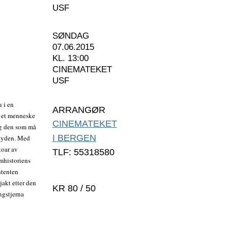
USF
SØNDAG
07.06.2015
KL. 13:00
CINEMATEKET
USF
u i en
ARRANGØR
a et menneske
CINEMATEKET
og den som må
I BERGEN
Weyden. Med
toar av
TLF: 55318580
mhistoriens
stenten
jakt etter den
KR 80 / 50
ngstjerna