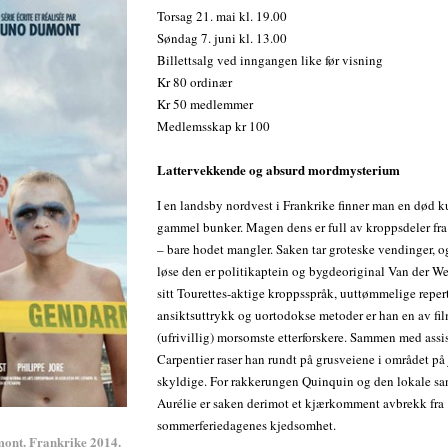
Torsag 21. mai kl. 19.00
Søndag 7. juni kl. 13.00
Billettsalg ved inngangen like før visning
Kr 80 ordinær
Kr 50 medlemmer
Medlemsskap kr 100
Lattervekkende og absurd mordmysterium
I en landsby nordvest i Frankrike finner man en død k
gammel bunker. Magen dens er full av kroppsdeler fr
– bare hodet mangler. Saken tar groteske vendinger, 
løse den er politikaptein og bygdeoriginal Van der 
sitt Tourettes-aktige kroppsspråk, uuttømmelige reper
ansiktsuttrykk og uortodokse metoder er han en av fil
(ufrivillig) morsomste etterforskere. Sammen med assi
Carpentier raser han rundt på grusveiene i området på 
skyldige. For rakkerungen Quinquin og den lokale sa
Aurélie er saken derimot et kjærkomment avbrekk fra
sommerferiedagenes kjedsomhet.
mont. Frankrike 2014.