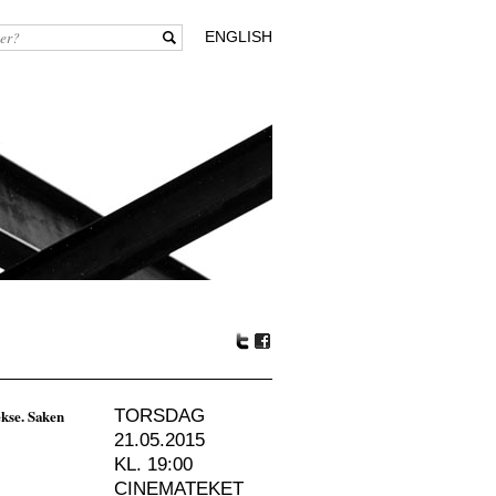
ENGLISH
Tw
Fa
itte
ceb
r
oo
kse. Saken
TORSDAG
k
21.05.2015
KL. 19:00
CINEMATEKET