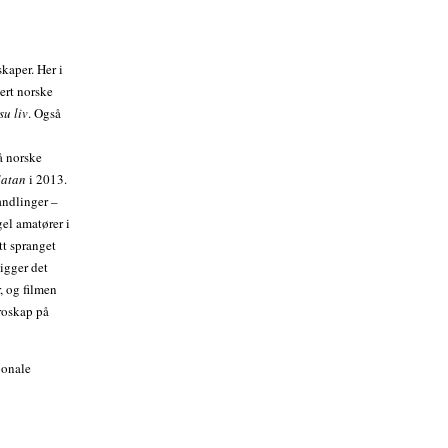
kaper. Her i
ert norske
su liv
. Også
på norske
Satan
i 2013.
andlinger –
gel amatører i
tt spranget
ligger det
, og filmen
roskap på
jonale