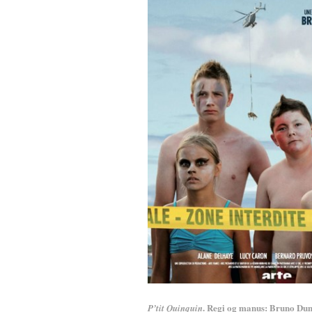
. Regi og manus: Bruno Du
P’tit Quinquin