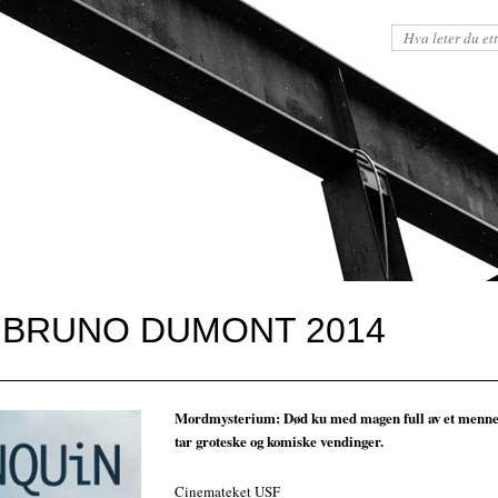
 - BRUNO DUMONT 2014
Mordmysterium: Død ku med magen full av et menne
tar groteske og komiske vendinger.
Cinemateket USF