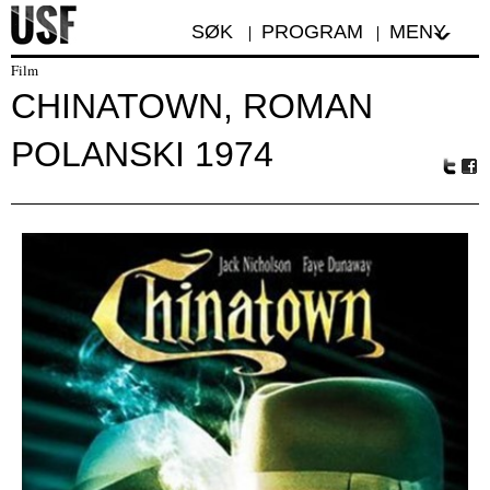
SØK
PROGRAM
MENY
Film
CHINATOWN, ROMAN
POLANSKI 1974
Tw
Fa
itte
ceb
r
oo
k