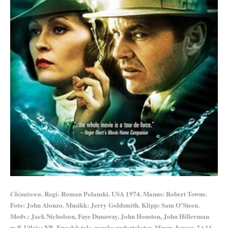
. Regi: Roman Polanski. USA
1974. Manus: Robert Towne.
Chinatown
Foto: John Alonzo. Musikk: Jerry Goldsmith. Klipp: Sam O’Steen.
Medv.: Jack Nicholson, Faye Dunaway, John Houston, John Hillerman
m.fl. Utleie: NB. Engelsk tale, norske undertekster. 35mm, farger, 2 t 11