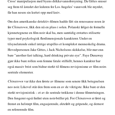
Cross’ manipulasjon med byens drikkevannsforsyning. Da Gittes snuser
seg frem til åstedet der lederen for Los Angeles’ vannverk ble myrdet,
får han nesen sin kuttet opp med kniv.
Om den amerikanske detektiv-filmen hadde fått sin renessanse noen år
før
Chinatown
, fikk den nå en plass i solen. Polanski følger de formelle
kjennetegnene en film noir skal ha, men samtidig erstattes stiliserte
typer med psykologisk flerdimensjonale karakterer. Under en
tilsynelatende enkel intrige utspilles et komplekst menneskelig drama.
Hovedpersonen Jake Gittes, i Jack Nicholsons skikkelse, blir mer enn
bare ”another fast talking, hard drinking private eye”. Faye Dunaway
gjør ikke bare rollen som femme fatale stilfullt, hennes karakter har
også massiv brist som bidrar sterkt til filmens revisjonisme av film noirs
sentrale elementer.
Chinatown
var ikke den første av filmene som senere fikk betegnelsen
neo noir. Likevel står den frem som en av de viktigste. Ikke bare er den
sterkt revisjonistisk – et av de sentrale trekkene i denne filmretningen.
Den fungerer også finfint uten noir-briller på. For
Chinatown
er først og
fremst en helstøpt film, engasjerende, ektefølt og gripende, og dernest
en refererende film.