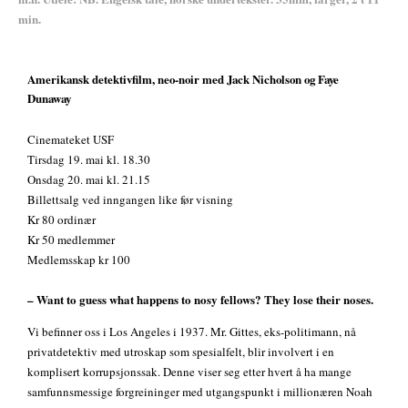
min.
Amerikansk detektivfilm, neo-noir med Jack Nicholson og Faye
Dunaway
Cinemateket USF
Tirsdag 19. mai kl. 18.30
Onsdag 20. mai kl. 21.15
Billettsalg ved inngangen like før visning
Kr 80 ordinær
Kr 50 medlemmer
Medlemsskap kr 100
– Want to guess what happens to nosy fellows? They lose their noses.
Vi befinner oss i Los Angeles i 1937. Mr. Gittes, eks-politimann, nå
privatdetektiv med utroskap som spesialfelt, blir involvert i en
komplisert korrupsjonssak. Denne viser seg etter hvert å ha mange
samfunnsmessige forgreininger med utgangspunkt i millionæren Noah