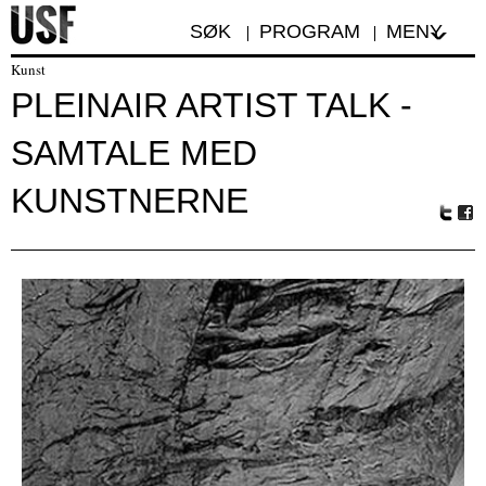
SØK
PROGRAM
MENY
Kunst
PLEINAIR ARTIST TALK -
SAMTALE MED
KUNSTNERNE
Tw
Fa
itte
ceb
r
oo
k