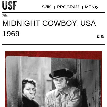
SØK
PROGRAM
MENY
Film
MIDNIGHT COWBOY, USA
1969
Tw
Fa
itte
ceb
r
oo
k