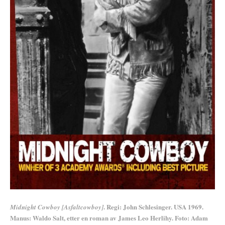
.
Regi: John Schlesinger.
USA 1969.
Midnight Cowboy [Asfaltcowboy]
Manus: Waldo Salt, etter en roman av James Leo Herlihy.
Foto: Adam