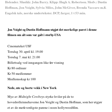
Holender.
Musikk: John Barry. Klipp: Hugh A. Robertson.
Medv.: Dustin
Hoffman, Jon Voight, Sylvia Miles, John McGiver, Brenda Vaccaro m.fl.
Engelsk tale, norske undertekster. DCP, farger, 1 t 53 min.
Jon Voight og Dustin Hoffmann utgjøt det merkelige paret i denne
filmen om alt som var galt i storby-USA
Cinemateket USF
Torsdag 30. april kl. 19.00
Torsdag 7. mai kl. 21.00
Billettsalg ved inngangen like før visning
Kr 80 ordinær
Kr 50 medlemmer
Medlemsskap kr 100
Nede, ute og borte vekk i New York
Mye av
Midnight Cowboy
s styrke hviler på de to
hovedrolleinnehaverne Jon Voight og Dustin Hoffman, som her utgjør
et av de merkverdigste parene i noen hollywoodfilm.