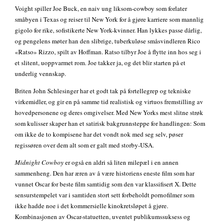
Voight spiller Joe Buck, en naiv ung liksom-cowboy som forlater
småbyen i Texas og reiser til New York for å gjøre karriere som mannlig
gigolo for rike, sofistikerte New York-kvinner. Han lykkes passe dårlig,
og pengelens møter han den slibrige, tuberkuløse småsvindleren Rico
«Ratso» Rizzo, spilt av Hoffman. Ratso tilbyr Joe å flytte inn hos seg i
et slitent, uoppvarmet rom. Joe takker ja, og det blir starten på et
underlig vennskap.
Briten John Schlesinger har et godt tak på fortellegrep og tekniske
virkemidler, og gir en på samme tid realistisk og virtuos fremstilling av
hovedpersonene og deres omgivelser. Med New Yorks mest slitne strøk
som kulisser skaper han et satirisk bakgrunnsteppe for handlingen: Som
om ikke de to kompisene har det vondt nok med seg selv, pøser
regissøren over dem alt som er galt med storby-USA.
Midnight Cowboy
er også en aldri så liten milepæl i en annen
sammenheng. Den har æren av å være historiens eneste film som har
vunnet Oscar for beste film samtidig som den var klassifisert X. Dette
sensurstempelet var i samtiden stort sett forbeholdt pornofilmer som
ikke hadde noe i det kommersielle kinokretsløpet å gjøre.
Kombinasjonen av Oscar-statuetten, uventet publikumssuksess og