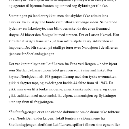
og agenter til hjemmefronten og tar med seg flyktninger tilbake.
Stemningen på land er trykket, men det skyldes ikke admiralens
nærvær. En av skøytene burde vært tilbake for lenge siden. Så hører de
lyden av en fiskeskøyte, men blir overrasket da det er en fremmed
skøyte. Så blåser den V-signalet med sirenen. Det er Larsen likevel. Han
forteller at skøyta hans sank, så han måtte stjele en ny. Admiralen er
imponert. Det blir starten på utallige turer over Nordsjøen i de alliertes
tjeneste for Shetlandsgjengen.
Det var kapteinløytnant Leif Larsen fra Fana ved Bergen – bedre kjent
som Shetlands-Larsen, som ledet gruppen som i sine små fiskebåter
krysset Nordsjøen i alt 198 ganger. I kamp med den tyske overmakten
gikk ti skøyter tapt, og avdelingen hadde 44 falne fram til 1943. Da
gikk man over til å bruke moderne, amerikanske subchasere, og siden
gikk trafikken med motstandsfolk, våpen, ammunisjon og flyktninger
uten tap frem til frigjøringen.
Shetlandsgjengen
er et enestående dokument om de dramatiske toktene
over Nordsjøen under krigen. Totalt femten av sjømennene fra
Shetlandsgjengen, deriblant Leif Larsen, spiller i filmen sine egne roller