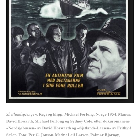
. Regi og klipp: Michael Forlong. Norge 1954. Manus:
Shetlandsgjengen
David Howarth, Michael Forlong og Sydney Cole, etter dokuromanene
«Nordsjøbussen» av David Horwarth og «Sjetlands-Larsen» av Frithjof
Sælen. Foto: Per G. Jonson. Medv.: Leif Larsen, Palmar Bjørnøy,