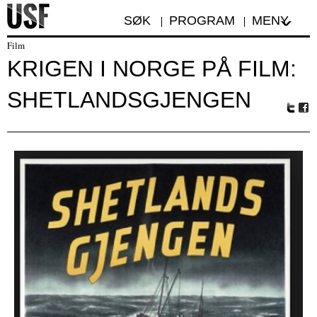
SØK
PROGRAM
MENY
Film
KRIGEN I NORGE PÅ FILM:
SHETLANDSGJENGEN
Tw
Fa
itte
ceb
r
oo
k