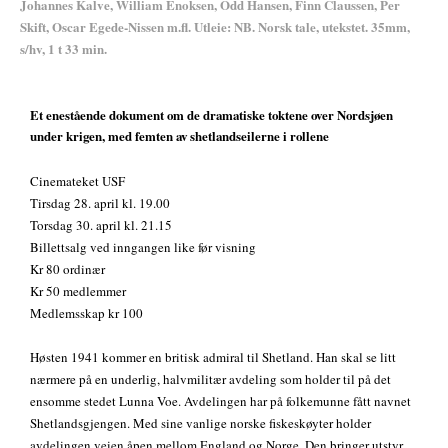
Johannes Kalve, William Enoksen, Odd Hansen, Finn Claussen, Per
Skift, Oscar Egede-Nissen m.fl. Utleie: NB. Norsk tale, utekstet. 35mm,
s/hv, 1 t 33 min.
Et enestående dokument om de dramatiske toktene over Nordsjøen
under krigen, med femten av shetlandseilerne i rollene
Cinemateket USF
Tirsdag 28. april kl. 19.00
Torsdag 30. april kl. 21.15
Billettsalg ved inngangen like før visning
Kr 80 ordinær
Kr 50 medlemmer
Medlemsskap kr 100
Høsten 1941 kommer en britisk admiral til Shetland. Han skal se litt
nærmere på en underlig, halvmilitær avdeling som holder til på det
ensomme stedet Lunna Voe. Avdelingen har på folkemunne fått navnet
Shetlandsgjengen. Med sine vanlige norske fiskeskøyter holder
avdelingen veien åpen mellom England og Norge. Den bringer utstyr