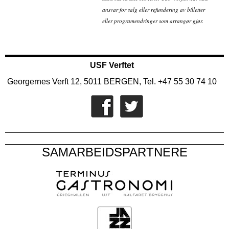
ansvar for salg eller refundering av billetter
eller programendringer som arrangør gjør.
USF Verftet
Georgernes Verft 12, 5011 BERGEN, Tel. +47 55 30 74 10
SAMARBEIDSPARTNERE