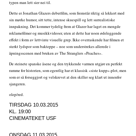
typen man lett sier nei til.
Dette er Jonathan Glazers debutfilm, som fremstår riktig så lekkert med
sin mørke humor, sitt tette, intense skuespill og lett surrealistiske
innpakning. Det kommer tydelig frem at Glazer har laget en mengde
reklamefilmer og musikkvideoer, uten at dette har noen ødeleggende
effekt i form av lettvinte visuelle grep. Ikke overraskende har filmen et
sterkt lydspor som bakteppe – noe som understrekes allerede i
åpningsscenen med bruken av The Stranglers «Peaches».
De steinete spanske åsene og den trykkende varmen utgjør en perfekt
ramme for historien, som egentlig har et klassisk «siste kupp»-plot, men
som er så forseggjort og velskrevet at den skiller seg klart ut innenfor
sjangeren.
olep/red.
TIRSDAG 10.03.2015
KL. 19:00
CINEMATEKET USF
ONSDAG 11.03.2015