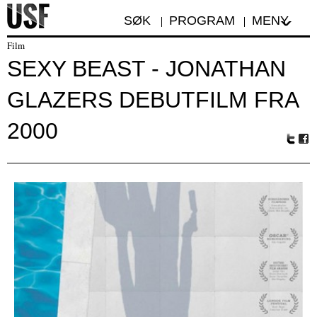
SØK
PROGRAM
MENY
Film
SEXY BEAST - JONATHAN
GLAZERS DEBUTFILM FRA
2000
Tw
Fa
itte
ceb
r
oo
k