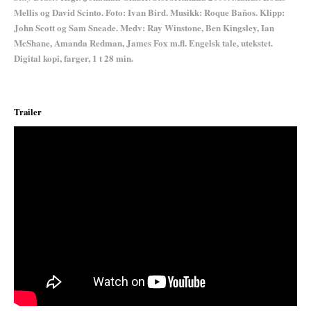
Mellis og David Scinto. Foto: Ivan Bird. Musikk: Roque Baños. Klipp:
John Scott og Sam Sneade. Medv: Ray Winstone, Ben Kingsley, Ian
McShane, Amanda Redman, James Fox m.fl. Engelsk tale, utekstet.
Digital kopi, farger, 1 t 28 min.
Trailer
;