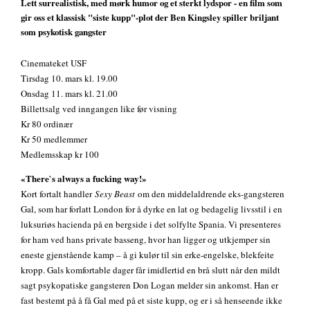
Lett surrealistisk, med mørk humor og et sterkt lydspor - en film som
gir oss et klassisk "siste kupp"-plot der Ben Kingsley spiller briljant
som psykotisk gangster
Cinemateket USF
Tirsdag 10. mars kl. 19.00
Onsdag 11. mars kl. 21.00
Billettsalg ved inngangen like før visning
Kr 80 ordinær
Kr 50 medlemmer
Medlemsskap kr 100
«There`s always a fucking way!»
Kort fortalt handler
Sexy Beast
om den middelaldrende eks-gangsteren
Gal, som har forlatt London for å dyrke en lat og bedagelig livsstil i en
luksuriøs hacienda på en bergside i det solfylte Spania. Vi presenteres
for ham ved hans private basseng, hvor han ligger og utkjemper sin
eneste gjenstående kamp – å gi kulør til sin erke-engelske, blekfeite
kropp. Gals komfortable dager får imidlertid en brå slutt når den mildt
sagt psykopatiske gangsteren Don Logan melder sin ankomst. Han er
fast bestemt på å få Gal med på et siste kupp, og er i så henseende ikke