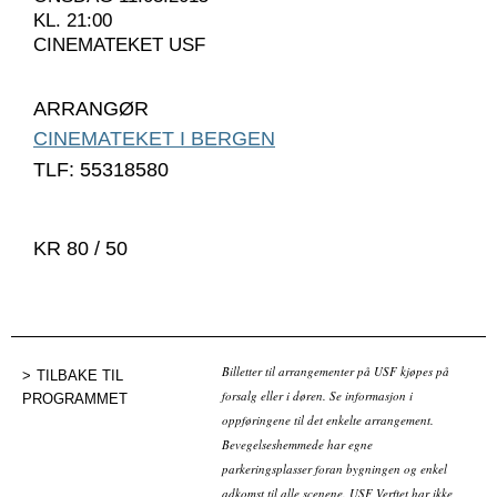
KL. 21:00
CINEMATEKET USF
ARRANGØR
CINEMATEKET I BERGEN
TLF: 55318580
KR 80 / 50
Billetter til arrangementer på USF kjøpes på
TILBAKE TIL
forsalg eller i døren. Se informasjon i
PROGRAMMET
oppføringene til det enkelte arrangement.
Bevegelseshemmede har egne
parkeringsplasser foran bygningen og enkel
adkomst til alle scenene. USF Verftet har ikke