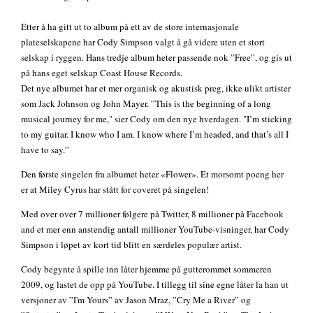
Etter å ha gitt ut to album på ett av de store internasjonale
plateselskapene har Cody Simpson valgt å gå videre uten et stort
selskap i ryggen. Hans tredje album heter passende nok ”Free”, og gis ut
på hans eget selskap Coast House Records.
Det nye albumet har et mer organisk og akustisk preg, ikke ulikt artister
som Jack Johnson og John Mayer. ”This is the beginning of a long
musical journey for me," sier Cody om den nye hverdagen. "I’m sticking
to my guitar. I know who I am. I know where I’m headed, and that’s all I
have to say.”
Den første singelen fra albumet heter «Flower». Et morsomt poeng her
er at Miley Cyrus har stått for coveret på singelen!
Med over over 7 millioner følgere på Twitter, 8 millioner på Facebook
and et mer enn anstendig antall millioner YouTube-visninger, har Cody
Simpson i løpet av kort tid blitt en særdeles populær artist.
Cody begynte å spille inn låter hjemme på gutterommet sommeren
2009, og lastet de opp på YouTube. I tillegg til sine egne låter la han ut
versjoner av ”I'm Yours” av Jason Mraz, ”Cry Me a River” og