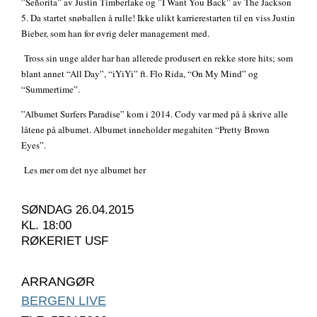
”Señorita” av Justin Timberlake og ”I Want You Back” av The Jackson
5. Da startet snøballen å rulle! Ikke ulikt karrierestarten til en viss Justin
Bieber, som han for øvrig deler management med.
Tross sin unge alder har han allerede produsert en rekke store hits; som
blant annet “All Day”, “iYiYi” ft. Flo Rida, “On My Mind” og
“Summertime”.
”Albumet Surfers Paradise” kom i 2014. Cody var med på å skrive alle
låtene på albumet. Albumet inneholder megahiten “Pretty Brown
Eyes”.
Les mer om det nye albumet her
SØNDAG 26.04.2015
KL. 18:00
RØKERIET USF
ARRANGØR
BERGEN LIVE