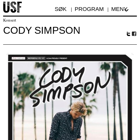
SØK
PROGRAM
MENY
Konsert
CODY SIMPSON
Tw
Fa
itte
ceb
r
oo
k