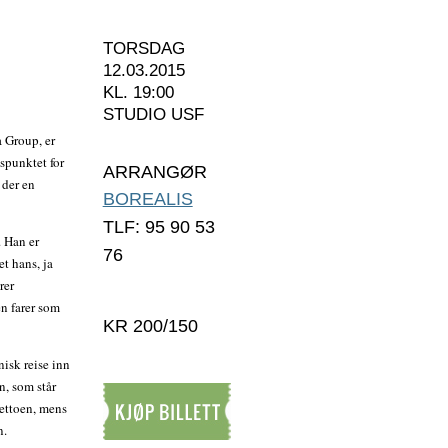
TORSDAG
12.03.2015
KL. 19:00
STUDIO USF
 Group, er
spunktet for
ARRANGØR
 der en
BOREALIS
TLF: 95 90 53
 Han er
76
t hans, ja
rer
en farer som
KR 200/150
isk reise inn
n, som står
rettoen, mens
n.