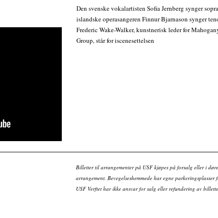
Den svenske vokalartisten Sofia Jernberg synger sopr
islandske operasangeren Finnur Bjarnason synger teno
Frederic Wake-Walker, kunstnerisk leder for Mahogan
Group, står for iscenesettelsen
Billetter til arrangementer på USF kjøpes på forsalg eller i dør
arrangement. Bevegelseshemmede har egne parkeringsplasser fo
USF Verftet har ikke ansvar for salg eller refundering av bille