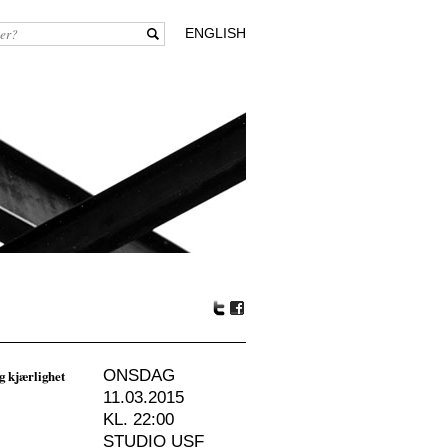
ENGLISH
Tw
Fa
itte
ceb
r
oo
g kjærlighet
ONSDAG
k
11.03.2015
KL. 22:00
STUDIO USF