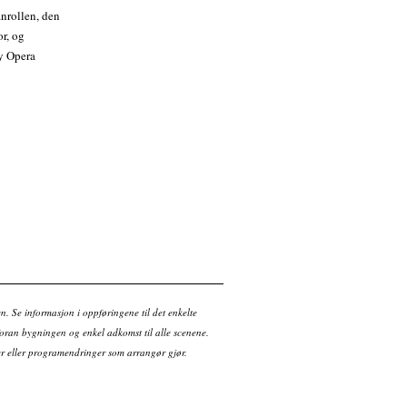
Kjøp billett
anrollen, den
r, og
y Opera
en. Se informasjon i oppføringene til det enkelte
ran bygningen og enkel adkomst til alle scenene.
tter eller programendringer som arrangør gjør.