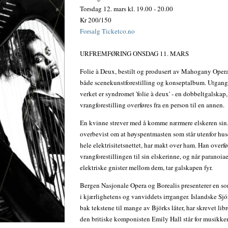
Torsdag 12. mars kl. 19.00 - 20.00
Kr 200/150
Forsalg Ticketco.no
URFREMFØRING ONSDAG 11. MARS
Folie à Deux, bestilt og produsert av Mahogany Opera
både scenekunstforestilling og konseptalbum. Utgang
verket er syndromet 'folie à deux' - en dobbeltgalskap,
vrangforestilling overføres fra en person til en annen.
En kvinne strever med å komme nærmere elskeren sin.
overbevist om at høyspentmasten som står utenfor huse
hele elektrisitetsnettet, har makt over ham. Han overfø
vrangforestillingen til sin elskerinne, og når paranoia
elektriske gnister mellom dem, tar galskapen fyr.
Bergen Nasjonale Opera og Borealis presenterer en son
i kjærlighetens og vanviddets irrganger. Islandske Sjó
bak tekstene til mange av Björks låter, har skrevet lib
den britiske komponisten Emily Hall står for musikke