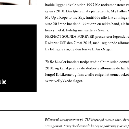
hadde ligget i dvale siden 1997 ble rockemonsteret ve
igjen i 2010. Den første plata på tretten år, My Father
Me Up a Rope to the Sky, innfridde alle forventninger o
siste 20 årene har det dukket opp en rekke band, alt fra
heavy metal, tydelig inspirerte av Swans.
PERFECT SOUNDS FOREVER presenterer legendene 
Røkeriet USF den 7.mai 2015, med seg har de album
fra tidligere i år, og den ferske EPen
Oxygen.
To Be Kind
er bandets tredje studioalbum siden comeb
2010, og kanskje et av de sterkeste albumene de har l
lenge! Kritikerne og fans er alle enige i at comebacket
svært vellykkede slaget.
Billetter til arrangementer på USF kjøpes på forsalg eller i dør
arrangement. Bevegelseshemmede har egne parkeringsplasser fo