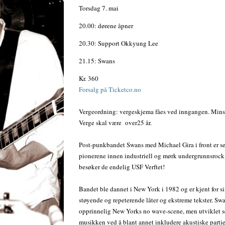
Torsdag 7. mai
20.00: dørene åpner
20.30: Support Okkyung Lee
21.15: Swans
Kr. 360
Forsalg på Ticketco.no
Vergeordning: vergeskjema fåes ved inngangen. Minst
Verge skal være over25 år.
Post-punkbandet Swans med Michael Gira i front er s
pionerene innen industriell og mørk undergrunnsrock
besøker de endelig USF Verftet!
Bandet ble dannet i New York i 1982 og er kjent for si
støyende og repeterende låter og ekstreme tekster. Swa
opprinnelig New Yorks no wave-scene, men utviklet s
musikken ved å blant annet inkludere akustiske partier