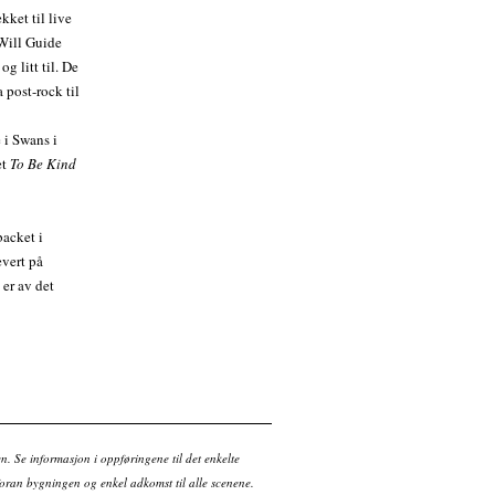
kket til live
 Will Guide
g litt til. De
 post-rock til
i Swans i
et
To Be Kind
acket i
evert på
 er av det
en. Se informasjon i oppføringene til det enkelte
ran bygningen og enkel adkomst til alle scenene.