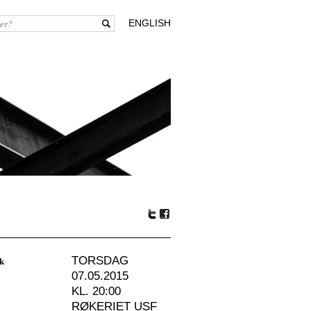
ENGLISH
Tw
Fa
itte
ceb
r
oo
rk
TORSDAG
k
07.05.2015
KL. 20:00
RØKERIET USF