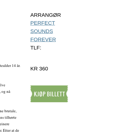
ARRANGØR
PERFECT
SOUNDS
FOREVER
TLF:
ealder 14 år.
KR 360
elve
, og nå
Kjøp billett
ne brutale,
ns tilhørte
einere
. Etter at de