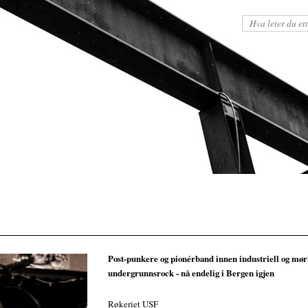
Post-punkere og pionérband innen industriell og mø
undergrunnsrock - nå endelig i Bergen igjen
Røkeriet USF