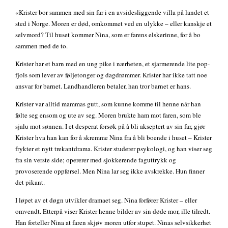
«Krister bor sammen med sin far i en avsidesliggende villa på landet et
sted i Norge. Moren er død, omkommet ved en ulykke – eller kanskje et
selvmord? Til huset kommer Nina, som er farens elskerinne, for å bo
sammen med de to.
Krister har et barn med en ung pike i nærheten, et sjarmerende lite pop-
fjols som lever av føljetonger og dagdrømmer. Krister har ikke tatt noe
ansvar for barnet. Landhandleren betaler, han tror barnet er hans.
Krister var alltid mammas gutt, som kunne komme til henne når han
følte seg ensom og ute av seg. Moren brukte ham mot faren, som ble
sjalu mot sønnen. I et desperat forsøk på å bli akseptert av sin far, gjør
Krister hva han kan for å skremme Nina fra å bli boende i huset – Krister
frykter et nytt trekantdrama. Krister studerer psykologi, og han viser seg
fra sin verste side; opererer med sjokkerende faguttrykk og
provoserende oppførsel. Men Nina lar seg ikke avskrekke. Hun finner
det pikant.
I løpet av et døgn utvikler dramaet seg. Nina forfører Krister – eller
omvendt. Etterpå viser Krister henne bilder av sin døde mor, ille tilredt.
Han forteller Nina at faren skjøv moren utfor stupet. Ninas selvsikkerhet