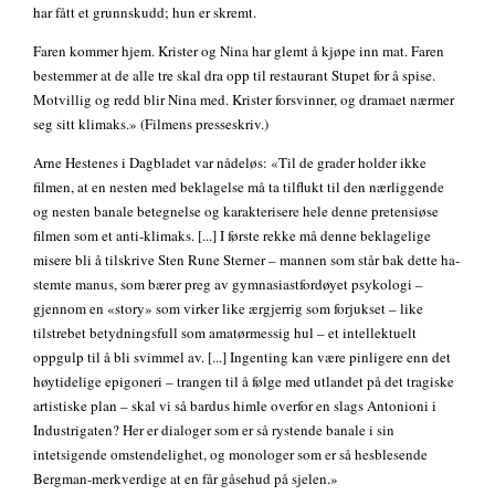
har fått et grunnskudd; hun er skremt.
Faren kommer hjem. Krister og Nina har glemt å kjøpe inn mat. Faren
bestemmer at de alle tre skal dra opp til restaurant Stupet for å spise.
Motvillig og redd blir Nina med. Krister forsvinner, og dramaet nærmer
seg sitt klimaks.» (Filmens presseskriv.)
Arne Hestenes i Dagbladet var nådeløs: «Til de grader holder ikke
filmen, at en nesten med beklagelse må ta tilflukt til den nærliggende
og nesten banale betegnelse og karakterisere hele denne pretensiøse
filmen som et anti-klimaks. [...] I første rekke må denne beklagelige
misere bli å tilskrive Sten Rune Sterner – mannen som står bak dette ha-
stemte manus, som bærer preg av gymnasiastfordøyet psykologi –
gjennom en «story» som virker like ærgjerrig som forjukset – like
tilstrebet betydningsfull som amatørmessig hul – et intellektuelt
oppgulp til å bli svimmel av. [...] Ingenting kan være pinligere enn det
høytidelige epigoneri – trangen til å følge med utlandet på det tragiske
artistiske plan – skal vi så bardus himle overfor en slags Antonioni i
Industrigaten? Her er dialoger som er så rystende banale i sin
intetsigende omstendelighet, og monologer som er så hesblesende
Bergman-merkverdige at en får gåsehud på sjelen.»