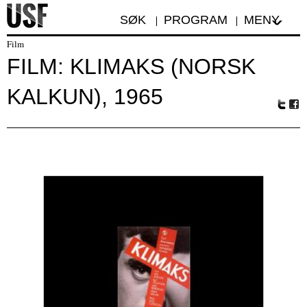
SØK
PROGRAM
MENY
Film
FILM: KLIMAKS (NORSK
KALKUN), 1965
Tw
Fa
itte
ceb
r
oo
k