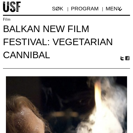
SØK
PROGRAM
MENY
Film
BALKAN NEW FILM
FESTIVAL: VEGETARIAN
CANNIBAL
Tw
Fa
itte
ceb
r
oo
k