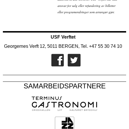
ansvar for salg eller refundering av billetter
eller programendringer som arrangør gjør.
USF Verftet
Georgernes Verft 12, 5011 BERGEN, Tel. +47 55 30 74 10
SAMARBEIDSPARTNERE