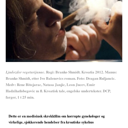
. Regi: Branko Shmidt. Kroatia 2012. Manus:
L
judozder vegetarijanac
Branko Shmidt, etter Ivo Balenovics roman. Foto: Dragan Ruljancic.
Medv: Rene Bitojarac, Natasa Janjic, Leon Jucev, Emir
Hadzihafisbegovic m fl. Kroatisk tale, engelske undertekster. DCP,
farger, 1 t 25 min.
Dette er en medisinsk skrekkfilm om korrupte gynekologer og
virkelige, sjokkerende hendelser fra kroatiske sykehus