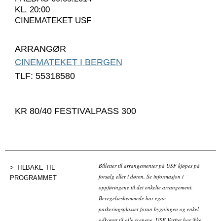
KL. 20:00
CINEMATEKET USF
ARRANGØR
CINEMATEKET I BERGEN
TLF: 55318580
KR 80/40 FESTIVALPASS 300
Billetter til arrangementer på USF kjøpes på
TILBAKE TIL
forsalg eller i døren. Se informasjon i
PROGRAMMET
oppføringene til det enkelte arrangement.
Bevegelseshemmede har egne
parkeringsplasser foran bygningen og enkel
adkomst til alle scenene. USF Verftet har ikke