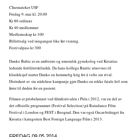
CInemateket USF
Fredag 9. mai kl. 20.00
Kr 80 ordinær
Kr 40 medlemmer
Medlemsskap kr 100
Billettsalg ved inngangen like før visning.
Festivalpass kr 300
Danko Babic er en ambisiøs og umoralsk gynekolog ved Kroatias
ledende fertilitetsklinikk. Da hans kollega Bantic utnevnes til
klinikksjef starter Danko en hemmelig krig for å velte sin rival.
Distrahert av sin nådeløse kampanje gjør Danko en rekke fatale feil som
fører til døden for en pasient.
Filmen er prisbelønnet ved filmfestivalen i Pula i 2012, var en del av
det offisielle programmet (Festival Selection) på Raindance Film
Festival i London og FEST i Beograd. Den var også Oscar-bidraget fra
Kroatia i kategorien Best Foreign Language Film i 2013.
FREDAG 09.05.2014