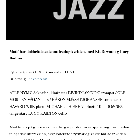
Motif har dobbeltdate denne fredagskvelden, med Kit Downes og Lucy
Railton
Dørene åpner kl. 20 / konserstart kl. 21
Bilettsalg
Ticketco.no
ATLE NYMO Saksofon, klarinett / EIVIND LØNNING trompet / OLE
MORTEN VÅGAN bass / HÅKON MJÅSET JOHANSEN trommer /
HÅVARD WIIK piano MICHAEL THIEKE klarinett / KIT DOWNES
tangentar / LUCY RAILTON cello
Med fokus på groove vil bandet gje publikum ei oppleving med nesten
telepatisk interaksjon, eksploderande rytmar og vakre balladar. Sidan