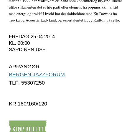
starten i 1999 har Motif vore eit band som kontinuerleg krysspollinerar
ulike stilar, enten det er frie parti eller element frå popmusikk – alltid
med energi og trøkk! I kveld har dei dobbeldate med Kit Downes frå
Troyka og Acoustic Ladyland, og supertalentet Lucy Railton på cello.
FREDAG 25.04.2014
KL. 20:00
SARDINEN USF
ARRANGØR
BERGEN JAZZFORUM
TLF: 55307250
KR 180/160/120