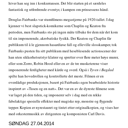
hiver han seg inn i konkurransen. Det blir starten på et særdeles
fantastisk og utfordrende eventyr, i kampen om prinsessens hånd.
Douglas Fairbanks var stumfilmens megastjerne på 1920-tallet. I dag
kjenner vi best slapstick-komikerne som Chaplin og Keaton fra
perioden, men Fairbanks sto på ingen måte tilbake for dem når det kom
til sin imponerende, akrobatiske fysikk. Der Keaton og Chaplin får
publikum til å le gjennom hasardiøse fall og elleville slosskamper, tok
Fairbanks pusten fra sitt publikum med heseblesende actionscener der
han uten sikkerhetsutstyr klatrer og spretter over flere meter høye murer,
eller som Zorro, Robin Hood eller en av de tre musketerene viser
imponerende ferdigheter med kårde og sverd. Også i
Tyven i Bagdad
spilte han hovedrollen og kontrollerte det meste. Filmen er en
overdådige produksjonen, basert på Fairbanks egen bearbeidete historie
inspirert av «Tusen og en natt». Det var en av de dyreste filmene som
var laget på den tiden, og imponerer selv i dag med en rekke
fabelaktige spesielle effekter med magiske rep, monstre og flygende
tepper. Kopien er nyrestauret og tintet etter originalkopien, og vises her
med orkestermusikk av dirigenten og komponisten Carl Davis.
SØNDAG 27.04.2014