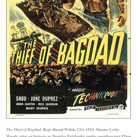
. Regi: Raoul Walsh. USA 1924. Manus: Lotta
The Thief of Bagdad
Woods, etter en historie av Douglas Fairbanks (under pseudonymet Elton