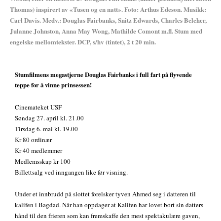
Thomas) inspirert av «Tusen og en natt». Foto: Arthus Edeson. Musikk:
Carl Davis. Medv.: Douglas Fairbanks, Snitz Edwards, Charles Belcher,
Julanne Johnston, Anna May Wong, Mathilde Comont m.fl. Stum med
engelske mellomtekster. DCP, s/hv (tintet), 2 t 20 min.
Stumfilmens megastjerne Douglas Fairbanks i full fart på flyvende
teppe for å vinne prinsessen!
Cinemateket USF
Søndag 27. april kl. 21.00
Tirsdag 6. mai kl. 19.00
Kr 80 ordinær
Kr 40 medlemmer
Medlemsskap kr 100
Billettsalg ved inngangen like før visning.
Under et innbrudd på slottet forelsker tyven Ahmed seg i datteren til
kalifen i Bagdad. Når han oppdager at Kalifen har lovet bort sin datters
hånd til den frieren som kan fremskaffe den mest spektakulære gaven,