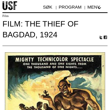
SØK
PROGRAM
MENY
Film
FILM: THE THIEF OF
BAGDAD, 1924
Tw
Fa
itte
ceb
r
oo
k