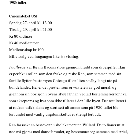
1980-tallet
Cinemateket USF
Søndag 27. april kl. 13.00
Tirsdag 29. april kl. 21.00
Kr 80 ordinær
Kr 40 medlemmer
Medlemsskap kr 100
Billettsalg ved inngangen like før visning.
Footloose
var Kevin Bacons store gjennombrudd som skuespiller. Han
er perfekt i rollen som den friske og raske Ren, som sammen med sin
familie flytter fra storbyen Chicago til en liten småby langt ute på
bondelandet. Her er det presten som er vokteren av god moral, og
gjennom sin posisjon i byens styre får han vedtatt bestemmelser for hva
som aksepteres og hva som ikke tillates i den lille byen. Det resulterer i
at rockemusikk, dans og stort sett alt annen som på 1980-tallet ble
forbundet med vanlig ungdomskultur er strengt forbudt.
Ren får raskt en bestevenn i skolekameraten Willard. De to finner ut at
noe må gjøres med danseforbudet, og bestemmer seg sammen med Ariel,