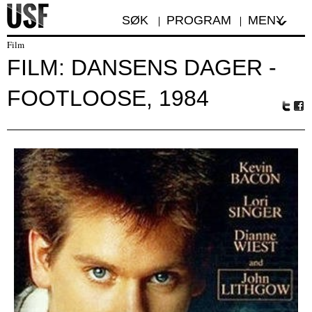
SØK
PROGRAM
MENY
Film
FILM: DANSENS DAGER -
FOOTLOOSE, 1984
Tw
Fa
itte
ceb
r
oo
k