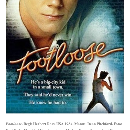
. Regi: Herbert Ross. USA 1984. Manus: Dean Pitchford. Foto:
Footloose
Ric Waite. Musikk: Miles Goodman. Medv.: Kevin Bacon, Lori Singer,