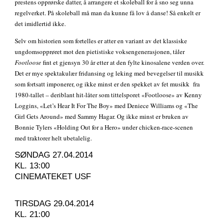
prestens opprørske datter, å arrangere et skoleball for å sno seg unna
regelverket. På skoleball må man da kunne få lov å danse! Så enkelt er
det imidlertid ikke.
Selv om historien som fortelles er atter en variant av det klassiske
ungdomsopprøret mot den pietistiske voksengenerasjonen, tåler
Footloose
fint et gjensyn 30 år etter at den fylte kinosalene verden over.
Det er mye spektakulær fridansing og leking med bevegelser til musikk
som fortsatt imponerer, og ikke minst er den spekket av fet musikk fra
1980-tallet – deriblant hit-låter som tittelsporet «Footloose» av Kenny
Loggins, «Let’s Hear It For The Boy» med Deniece Williams og «The
Girl Gets Around» med Sammy Hagar. Og ikke minst er bruken av
Bonnie Tylers «Holding Out for a Hero» under chicken-race-scenen
med traktorer helt ubetalelig.
SØNDAG 27.04.2014
KL. 13:00
CINEMATEKET USF
TIRSDAG 29.04.2014
KL. 21:00