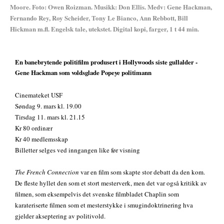
Moore. Foto: Owen Roizman. Musikk: Don Ellis. Medv: Gene Hackman,
Fernando Rey, Roy Scheider, Tony Le Bianco, Ann Rebbott, Bill
Hickman m.fl. Engelsk tale, utekstet. Digital kopi, farger, 1 t 44 min.
En banebrytende politifilm produsert i Hollywoods siste gullalder -
Gene Hackman som voldsglade Popeye politimann
Cinemateket USF
Søndag 9. mars kl. 19.00
Tirsdag 11. mars kl. 21.15
Kr 80 ordinær
Kr 40 medlemsskap
Billetter selges ved inngangen like før visning
The French Connection
var en film som skapte stor debatt da den kom.
De fleste hyllet den som et stort mesterverk, men det var også kritikk av
filmen, som eksempelvis det svenske filmbladet Chaplin som
karateriserte filmen som et mesterstykke i smugindoktrinering hva
gjelder akseptering av politivold.