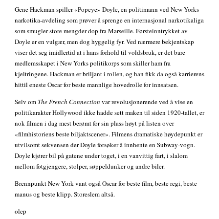
Gene Hackman spiller «Popeye» Doyle, en politimann ved New Yorks
narkotika-avdeling som prøver å sprenge en internasjonal narkotikaliga
som smugler store mengder dop fra Marseille. Førsteinntrykket av
Doyle er en vulgær, men dog hyggelig fyr. Ved nærmere bekjentskap
viser det seg imidlertid at i hans forhold til voldsbruk, er det bare
medlemsskapet i New Yorks politikorps som skiller ham fra
kjeltringene. Hackman er briljant i rollen, og han fikk da også karrierens
hittil eneste Oscar for beste mannlige hovedrolle for innsatsen.
Selv om
The French Connection
var revolusjonerende ved å vise en
politikarakter Hollywood ikke hadde sett maken til siden 1920-tallet, er
nok filmen i dag mest berømt for sin plass høyt på listen over
«filmhistoriens beste biljaktscener». Filmens dramatiske høydepunkt er
utvilsomt sekvensen der Doyle forsøker å innhente en Subway-vogn.
Doyle kjører bil på gatene under toget, i en vanvittig fart, i slalom
mellom fotgjengere, stolper, søppeldunker og andre biler.
Brennpunkt New York vant også Oscar for beste film, beste regi, beste
manus og beste klipp. Storeslem altså.
olep