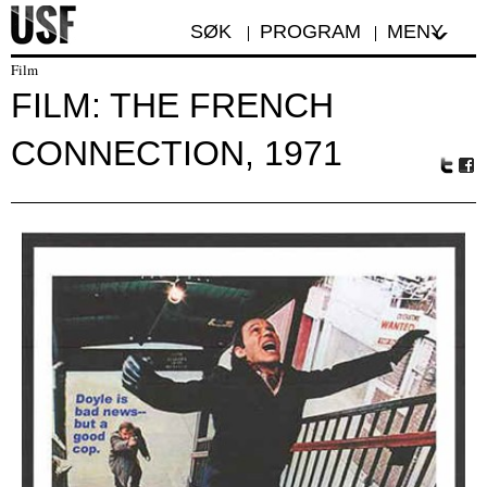
SØK
PROGRAM
MENY
Film
FILM: THE FRENCH
CONNECTION, 1971
Tw
Fa
itte
ceb
r
oo
k