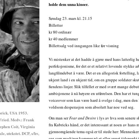
holde dem unna kinoer.
Søndag 23. mars kl. 21.15
Billetter
kr 80 ordinær
kr 40 medlemmer
Billettsalg ved inngangen like før visning
Vi mistenker at det hadde å gjøre med hans latterlig 
perfeksjonisme, for det er et relativt lovende stykke ar
langfilmdebut å være. Det er en allegorisk fortelling, la
ukjent land i en ukjent tid, om en gruppe soldater sku
fiendens linjer. Slik tilfellet er med svært mange debu
ambisjonene å nå høyere en utførelsen. Den har et tun
voiceover som kan være hard å svelge i dag, men den 
voldsom desperasjon som absolutt har noe ved seg.
brick. USA 1953.
Om man ser
Fear and Desire
i lys av hva som senere 
Fried. Medv.: Frank
fra Kubricks hånd, er det interessant at noen av hans 
ephen Coit, Virginia
gjennomgående tema også er til stede her: Mennesker
le, utekstet. DCP, s/hv,
seg som maskiner kommer på et eller annet tidspunkt ti