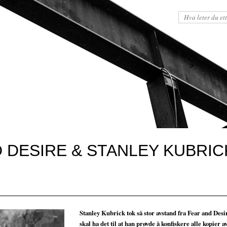
D DESIRE & STANLEY KUBRIC
Stanley Kubrick tok så stor avstand fra Fear and Desi
skal ha det til at han prøvde å konfiskere alle kopier a