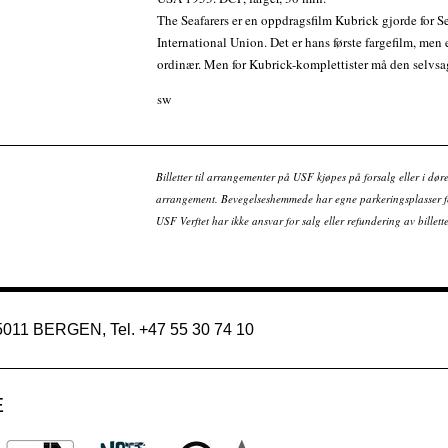
The Seafarers er en oppdragsfilm Kubrick gjorde for Se
International Union. Det er hans første fargefilm, men e
ordinær. Men for Kubrick-komplettister må den selvsag
sw
Billetter til arrangementer på USF kjøpes på forsalg eller i dør
arrangement. Bevegelseshemmede har egne parkeringsplasser fo
USF Verftet har ikke ansvar for salg eller refundering av bille
 5011 BERGEN, Tel. +47 55 30 74 10
E