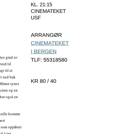
KL. 21:15
CINEMATEKET
USF
ARRANGØR
CINEMATEKET
I BERGEN
høye grad av
TLF: 55318580
beid til
gt til et
tt ned bak
KR 80 / 40
tfilmer synes
gsinn og en
har også en
skulle komme
mest
 som oppfører
l å trø