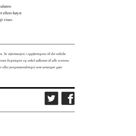
afarers
r ellers høyst
t vises.
en. Se informasjon i oppføringene til det enkelte
ran bygningen og enkel adkomst til alle scenene.
tter eller programendringer som arrangør gjør.