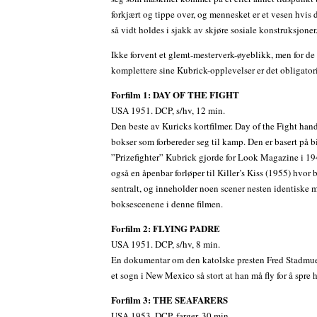
forkjært og tippe over, og mennesket er et vesen hvis
så vidt holdes i sjakk av skjøre sosiale konstruksjoner
Ikke forvent et glemt-mesterverk-øyeblikk, men for de
komplettere sine Kubrick-opplevelser er det obligato
Forfilm 1: DAY OF THE FIGHT
USA 1951. DCP, s/hv, 12 min.
Den beste av Kuricks kortfilmer. Day of the Fight han
bokser som forbereder seg til kamp. Den er basert på b
”Prizefighter” Kubrick gjorde for Look Magazine i 19
også en åpenbar forløper til Killer’s Kiss (1955) hvor 
sentralt, og inneholder noen scener nesten identiske 
boksescenene i denne filmen.
Forfilm 2: FLYING PADRE
USA 1951. DCP, s/hv, 8 min.
En dokumentar om den katolske presten Fred Stadmue
et sogn i New Mexico så stort at han må fly for å spre 
Forfilm 3: THE SEAFARERS
USA 1953. DCP, farger, 30 min.