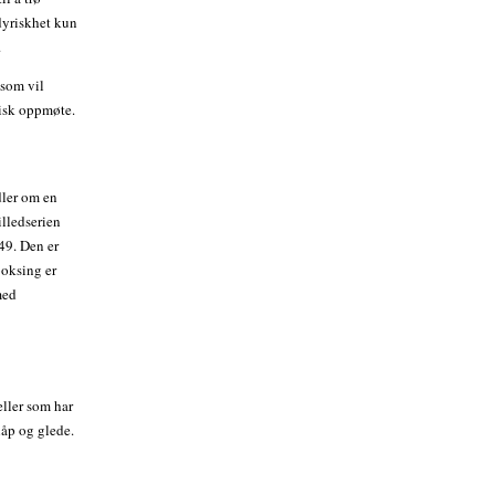
 dyriskhet kun
.
 som vil
risk oppmøte.
dler om en
illedserien
49. Den er
boksing er
med
ller som har
håp og glede.